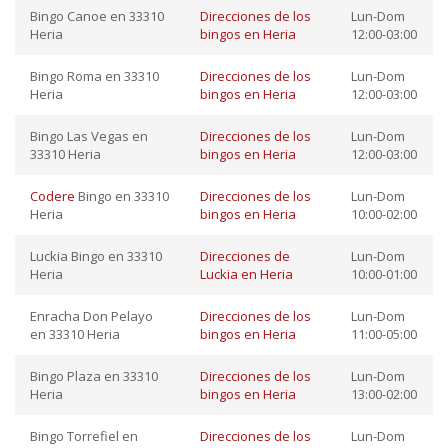
Bingo Canoe en 33310
Direcciones de los
Lun-Dom
Heria
bingos en Heria
12:00-03:00
Bingo Roma en 33310
Direcciones de los
Lun-Dom
Heria
bingos en Heria
12:00-03:00
Bingo Las Vegas en
Direcciones de los
Lun-Dom
33310 Heria
bingos en Heria
12:00-03:00
Codere
Bingo en 33310
Direcciones de los
Lun-Dom
Heria
bingos en Heria
10:00-02:00
Luckia Bingo en 33310
Direcciones de
Lun-Dom
Heria
Luckia en Heria
10:00-01:00
Enracha Don Pelayo
Direcciones de los
Lun-Dom
en 33310 Heria
bingos en Heria
11:00-05:00
Bingo Plaza en 33310
Direcciones de los
Lun-Dom
Heria
bingos en Heria
13:00-02:00
Bingo Torrefiel en
Direcciones de los
Lun-Dom