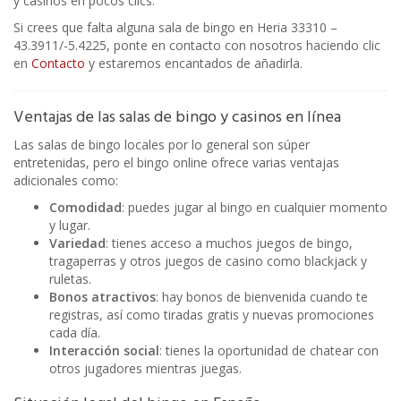
y casinos en pocos clics.
Si crees que falta alguna sala de bingo en Heria 33310 –
43.3911/-5.4225, ponte en contacto con nosotros haciendo clic
en
Contacto
y estaremos encantados de añadirla.
Ventajas de las salas de bingo y casinos en línea
Las salas de bingo locales por lo general son súper
entretenidas, pero el bingo online ofrece varias ventajas
adicionales como:
Comodidad
: puedes jugar al bingo en cualquier momento
y lugar.
Variedad
: tienes acceso a muchos juegos de bingo,
tragaperras y otros juegos de casino como blackjack y
ruletas.
Bonos atractivos
: hay bonos de bienvenida cuando te
registras, así como tiradas gratis y nuevas promociones
cada día.
Interacción social
: tienes la oportunidad de chatear con
otros jugadores mientras juegas.