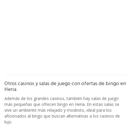
Otros casinos y salas de juego con ofertas de bingo en
Heria
Además de los grandes casinos, también hay salas de juego
más pequeñas que ofrecen bingo en Heria. En estas salas se
vive un ambiente más relajado y modesto, ideal para los
aficionados al bingo que buscan alternativas a los casinos de
lujo.