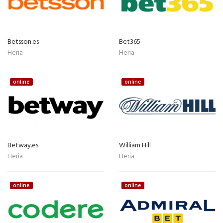
Betsson.es
Bet365
Heria
Heria
online
online
Betway.es
William Hill
Heria
Heria
online
online