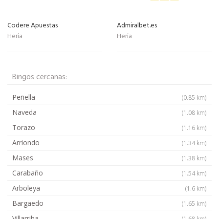
Codere Apuestas
Admiralbet.es
Heria
Heria
Bingos cercanas:
Peñella
(0.85 km)
Naveda
(1.08 km)
Torazo
(1.16 km)
Arriondo
(1.34 km)
Mases
(1.38 km)
Carabaño
(1.54 km)
Arboleya
(1.6 km)
Bargaedo
(1.65 km)
Villarriba
(1.68 km)