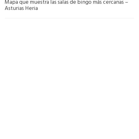
Mapa que muestra las salas de bingo más cercanas –
Asturias Heria