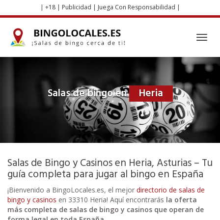
Skip
| +18 | Publicidad | Juega Con Responsabilidad |
to
main
content
Toggl
navig
Salas de bingo en
Heria
Salas de Bingo y Casinos en Heria, Asturias – Tu
guía completa para jugar al bingo en España
¡Bienvenido a BingoLocales.es, el mejor
directorio de salas de
bingo y casinos
en 33310 Heria! Aquí encontrarás
la oferta
más completa de salas de bingo y casinos que operan de
forma legal en toda España
.