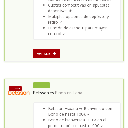
Cuotas competitivas en apuestas
deportivas ★
Múltiples opciones de depósito y
retiro ✓
Función de cashout para mayor
control ✓
Ver sitio
Premium
online
Betsson.es
Bingo en
Heria
Betsson España ⇒ Bienvenido con
Bono de hasta 100€ ✓
Bono de bienvenida 100% en el
primer depósito hasta 100€ ✓