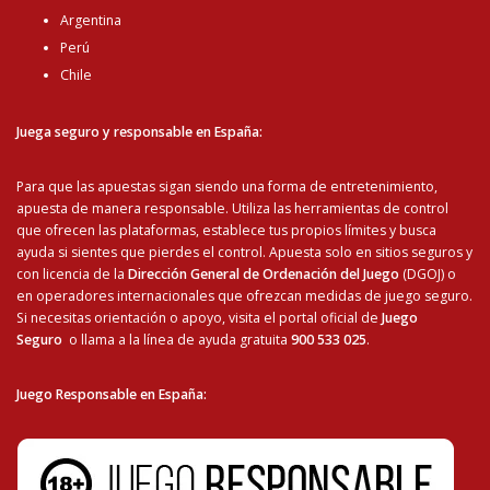
Argentina
Perú
Chile
Juega seguro y responsable en España:
Para que las apuestas sigan siendo una forma de entretenimiento,
apuesta de manera responsable. Utiliza las herramientas de control
que ofrecen las plataformas, establece tus propios límites y busca
ayuda si sientes que pierdes el control. Apuesta solo en sitios seguros y
con licencia de la
Dirección General de Ordenación del Juego
(DGOJ) o
en operadores internacionales que ofrezcan medidas de juego seguro.
Si necesitas orientación o apoyo, visita el portal oficial de
Juego
Seguro
o llama a la línea de ayuda gratuita
900 533 025
.
Juego Responsable en España
: