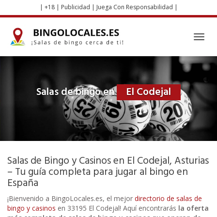
Skip
| +18 | Publicidad | Juega Con Responsabilidad |
to
main
content
Toggl
navig
Salas de bingo en
El Codejal
Salas de Bingo y Casinos en El Codejal, Asturias
– Tu guía completa para jugar al bingo en
España
¡Bienvenido a BingoLocales.es, el mejor
directorio de salas de
bingo y casinos
en 33195 El Codejal! Aquí encontrarás
la oferta