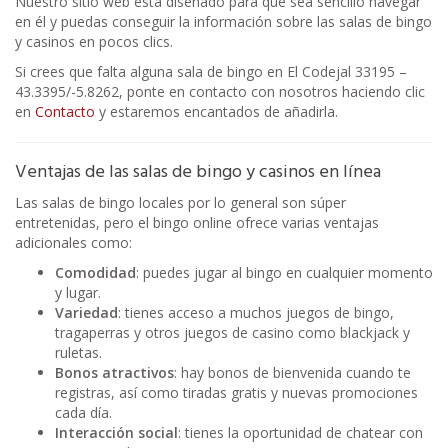
Nuestro sitio web está diseñado para que sea sencillo navegar
en él y puedas conseguir la información sobre las salas de bingo
y casinos en pocos clics.
Si crees que falta alguna sala de bingo en El Codejal 33195 –
43.3395/-5.8262, ponte en contacto con nosotros haciendo clic
en
Contacto
y estaremos encantados de añadirla.
Ventajas de las salas de bingo y casinos en línea
Las salas de bingo locales por lo general son súper
entretenidas, pero el bingo online ofrece varias ventajas
adicionales como:
Comodidad
: puedes jugar al bingo en cualquier momento
y lugar.
Variedad
: tienes acceso a muchos juegos de bingo,
tragaperras y otros juegos de casino como blackjack y
ruletas.
Bonos atractivos
: hay bonos de bienvenida cuando te
registras, así como tiradas gratis y nuevas promociones
cada día.
Interacción social
: tienes la oportunidad de chatear con