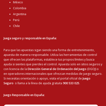
México
Colombia
Argentina
Perú
Chile
Juega seguro y responsable en España:
Para que las apuestas sigan siendo una forma de entretenimiento,
apuesta de manera responsable. Utiliza las herramientas de control
que ofrecen las plataformas, establece tus propios límites y busca
ayuda si sientes que pierdes el control. Apuesta solo en sitios seguros y
con licencia de la
Dirección General de Ordenación del Juego
(DGOJ) o
en operadores internacionales que ofrezcan medidas de juego seguro.
Si necesitas orientación o apoyo, visita el portal oficial de
Juego
Seguro
o llama a la línea de ayuda gratuita
900 533 025
.
Juego Responsable en España
: