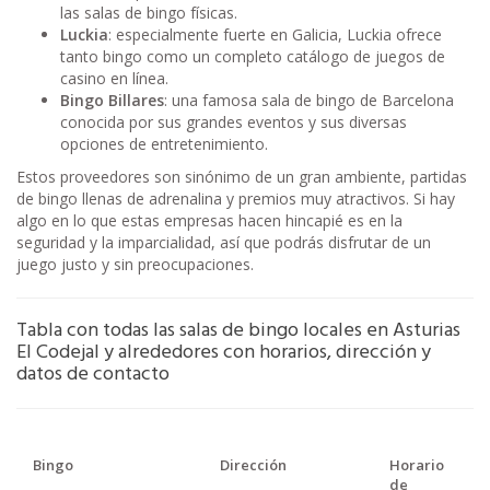
las salas de bingo físicas.
Luckia
: especialmente fuerte en Galicia, Luckia ofrece
tanto bingo como un completo catálogo de juegos de
casino en línea.
Bingo Billares
: una famosa sala de bingo de Barcelona
conocida por sus grandes eventos y sus diversas
opciones de entretenimiento.
Estos proveedores son sinónimo de un gran ambiente, partidas
de bingo llenas de adrenalina y premios muy atractivos. Si hay
algo en lo que estas empresas hacen hincapié es en la
seguridad y la imparcialidad, así que podrás disfrutar de un
juego justo y sin preocupaciones.
Tabla con todas las salas de bingo locales en Asturias
El Codejal y alrededores con horarios, dirección y
datos de contacto
Bingo
Dirección
Horario
de