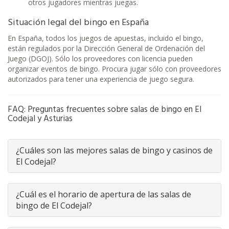
otros jugadores mientras juegas.
Situación legal del bingo en España
En España, todos los juegos de apuestas, incluido el bingo,
están regulados por la Dirección General de Ordenación del
Juego (DGOJ). Sólo los proveedores con licencia pueden
organizar eventos de bingo. Procura jugar sólo con proveedores
autorizados para tener una experiencia de juego segura.
FAQ: Preguntas frecuentes sobre salas de bingo en El
Codejal y Asturias
¿Cuáles son las mejores salas de bingo y casinos de
El Codejal?
¿Cuál es el horario de apertura de las salas de
bingo de El Codejal?