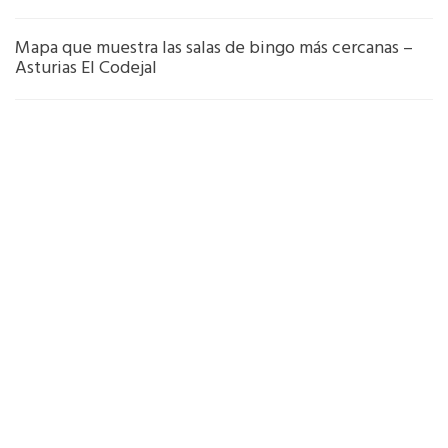
Mapa que muestra las salas de bingo más cercanas –
Asturias El Codejal