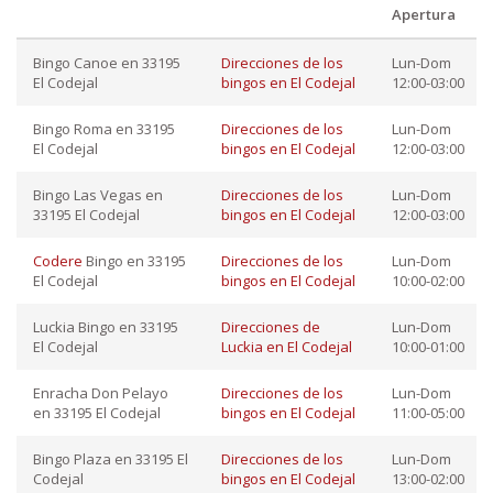
Apertura
Bingo Canoe en 33195
Direcciones de los
Lun-Dom
El Codejal
bingos en El Codejal
12:00-03:00
Bingo Roma en 33195
Direcciones de los
Lun-Dom
El Codejal
bingos en El Codejal
12:00-03:00
Bingo Las Vegas en
Direcciones de los
Lun-Dom
33195 El Codejal
bingos en El Codejal
12:00-03:00
Codere
Bingo en 33195
Direcciones de los
Lun-Dom
El Codejal
bingos en El Codejal
10:00-02:00
Luckia Bingo en 33195
Direcciones de
Lun-Dom
El Codejal
Luckia en El Codejal
10:00-01:00
Enracha Don Pelayo
Direcciones de los
Lun-Dom
en 33195 El Codejal
bingos en El Codejal
11:00-05:00
Bingo Plaza en 33195 El
Direcciones de los
Lun-Dom
Codejal
bingos en El Codejal
13:00-02:00