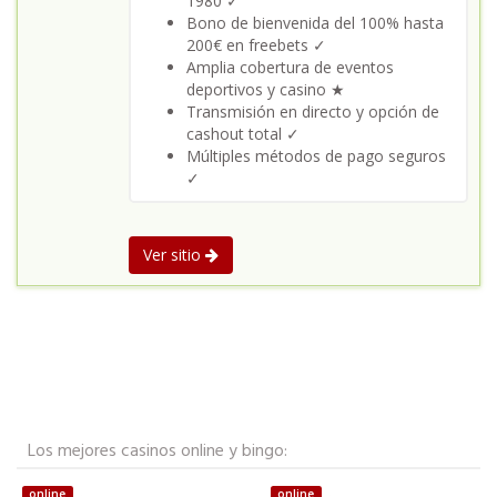
1980 ✓
Bono de bienvenida del 100% hasta
200€ en freebets ✓
Amplia cobertura de eventos
deportivos y casino ★
Transmisión en directo y opción de
cashout total ✓
Múltiples métodos de pago seguros
✓
Ver sitio
Los mejores casinos online y bingo:
online
online