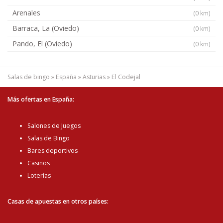
Arenales
(0 km)
Barraca, La (Oviedo)
(0 km)
Pando, El (Oviedo)
(0 km)
Salas de bingo
»
España
»
Asturias
»
El Codejal
Más ofertas en España:
Salones de Juegos
Salas de Bingo
Bares deportivos
Casinos
Loterías
Casas de apuestas en otros países: