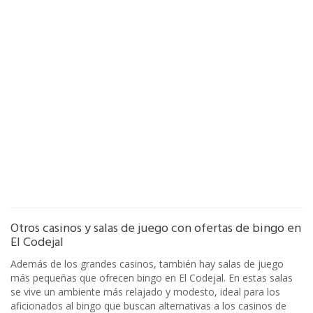
Otros casinos y salas de juego con ofertas de bingo en
El Codejal
Además de los grandes casinos, también hay salas de juego
más pequeñas que ofrecen bingo en El Codejal. En estas salas
se vive un ambiente más relajado y modesto, ideal para los
aficionados al bingo que buscan alternativas a los casinos de