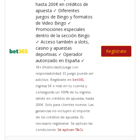
hasta 200€ en créditos de
apuesta ✓ Diferentes
juegos de Bingo y formatos
de Video Bingo ✓
Promociones especiales
dentro de la sección Bingo
✓ Acceso también a slots,
casino y apuestas
Regístrate
deportivas ✓ Operador
autorizado en España ✓
18+ (Publicidad) Juega con
responsabilidad. El juego puede ser
adictivo. Regístrate en
bet365
,
ingresa 5€ o más en tu cuenta y
conseguirás un 100% de tu ingreso
válido en créditos de apuesta, hasta
200€. Solo para clientes nuevos. Las
ganancias no incluyen el importe
de los créditos de apuesta. Es
necesario registrarse. Se aplican las
condiciones.
Se aplican T&Cs
.