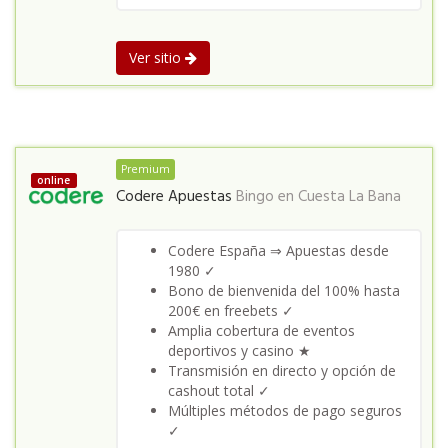
Ver sitio
Premium
online
Codere Apuestas
Bingo en
Cuesta La Bana
Codere España ⇒ Apuestas desde
1980 ✓
Bono de bienvenida del 100% hasta
200€ en freebets ✓
Amplia cobertura de eventos
deportivos y casino ★
Transmisión en directo y opción de
cashout total ✓
Múltiples métodos de pago seguros
✓