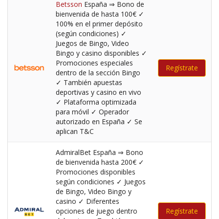
Betsson
España ⇒ Bono de
bienvenida de hasta 100€ ✓
100% en el primer depósito
(según condiciones) ✓
Juegos de Bingo, Video
Bingo y casino disponibles ✓
Promociones especiales
Regístrate
dentro de la sección Bingo
✓ También apuestas
deportivas y casino en vivo
✓ Plataforma optimizada
para móvil ✓ Operador
autorizado en España ✓ Se
aplican T&C
AdmiralBet España ⇒ Bono
de bienvenida hasta 200€ ✓
Promociones disponibles
según condiciones ✓ Juegos
de Bingo, Video Bingo y
casino ✓ Diferentes
opciones de juego dentro
Regístrate