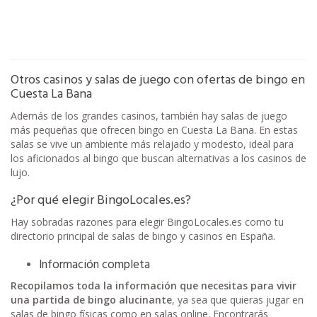
Otros casinos y salas de juego con ofertas de bingo en
Cuesta La Bana
Además de los grandes casinos, también hay salas de juego
más pequeñas que ofrecen bingo en Cuesta La Bana. En estas
salas se vive un ambiente más relajado y modesto, ideal para
los aficionados al bingo que buscan alternativas a los casinos de
lujo.
¿Por qué elegir BingoLocales.es?
Hay sobradas razones para elegir BingoLocales.es como tu
directorio principal de salas de bingo y casinos en España.
Información completa
Recopilamos toda la información que necesitas para vivir
una partida de bingo alucinante
, ya sea que quieras jugar en
salas de bingo físicas como en salas online. Encontrarás