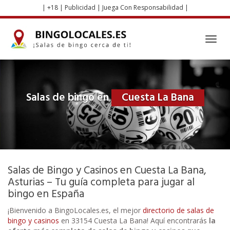
Skip
| +18 | Publicidad | Juega Con Responsabilidad |
to
main
content
Toggl
navig
Salas de bingo en
Cuesta La Bana
Salas de Bingo y Casinos en Cuesta La Bana,
Asturias – Tu guía completa para jugar al
bingo en España
¡Bienvenido a BingoLocales.es, el mejor
directorio de salas de
bingo y casinos
en 33154 Cuesta La Bana! Aquí encontrarás
la