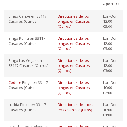
Apertura
Bingo Canoe en 33117
Direcciones de los
Lun-Dom
Casares (Quiros)
bingos en Casares
12:00-
(Quiros)
03:00
Bingo Roma en 33117
Direcciones de los
Lun-Dom
Casares (Quiros)
bingos en Casares
12:00-
(Quiros)
03:00
Bingo Las Vegas en
Direcciones de los
Lun-Dom
33117 Casares (Quiros)
bingos en Casares
12:00-
(Quiros)
03:00
Codere
Bingo en 33117
Direcciones de los
Lun-Dom
Casares (Quiros)
bingos en Casares
10:00-
(Quiros)
02:00
Luckia Bingo en 33117
Direcciones de Luckia
Lun-Dom
Casares (Quiros)
en Casares (Quiros)
10:00-
01:00
Enracha Don Pelayo en
Direcciones de los
Lun-Dom