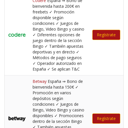
Codere
España ⇒ Bono de
bienvenida hasta 200€ en
freebets ✓ Promoción
disponible según
condiciones ✓ Juegos de
Bingo, Video Bingo y casino
✓ Diferentes opciones de
Regístrate
juego dentro de la sección
Bingo ✓ También apuestas
deportivas y en directo ✓
Métodos de pago seguros
✓ Operador autorizado en
España ✓ Se aplican T&C
Betway
España ⇒ Bono de
bienvenida hasta 150€ ✓
Promoción en varios
depósitos según
condiciones ✓ Juegos de
Bingo, Video Bingo y casino
disponibles ✓ Promociones
Regístrate
dentro de la sección Bingo
✓ También apuestas