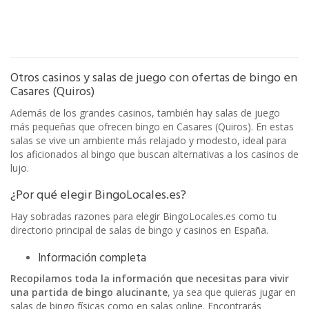
Otros casinos y salas de juego con ofertas de bingo en
Casares (Quiros)
Además de los grandes casinos, también hay salas de juego
más pequeñas que ofrecen bingo en Casares (Quiros). En estas
salas se vive un ambiente más relajado y modesto, ideal para
los aficionados al bingo que buscan alternativas a los casinos de
lujo.
¿Por qué elegir BingoLocales.es?
Hay sobradas razones para elegir BingoLocales.es como tu
directorio principal de salas de bingo y casinos en España.
Información completa
Recopilamos toda la información que necesitas para vivir
una partida de bingo alucinante
, ya sea que quieras jugar en
salas de bingo físicas como en salas online. Encontrarás