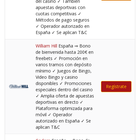
del casino ✓ También
apuestas deportivas con
cuotas competitivas ✓
Métodos de pago seguros
✓ Operador autorizado en
España ✓ Se aplican T&C
William Hill
España ⇒ Bono
de bienvenida hasta 200€ en
freebets ✓ Promoción en
varios tramos con depósito
mínimo ✓ Juegos de Bingo,
Video Bingo y casino
disponibles ✓ Promociones
Regístrate
especiales dentro del casino
✓ Amplia oferta de apuestas
deportivas en directo ✓
Plataforma optimizada para
móvil ✓ Operador
autorizado en España ✓ Se
aplican T&C