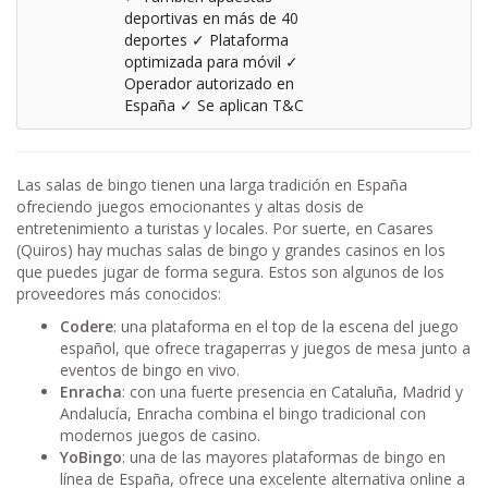
deportivas en más de 40
deportes ✓ Plataforma
optimizada para móvil ✓
Operador autorizado en
España ✓ Se aplican T&C
Las salas de bingo tienen una larga tradición en España
ofreciendo juegos emocionantes y altas dosis de
entretenimiento a turistas y locales. Por suerte, en Casares
(Quiros) hay muchas salas de bingo y grandes casinos en los
que puedes jugar de forma segura. Estos son algunos de los
proveedores más conocidos:
Codere
: una plataforma en el top de la escena del juego
español, que ofrece tragaperras y juegos de mesa junto a
eventos de bingo en vivo.
Enracha
: con una fuerte presencia en Cataluña, Madrid y
Andalucía, Enracha combina el bingo tradicional con
modernos juegos de casino.
YoBingo
: una de las mayores plataformas de bingo en
línea de España, ofrece una excelente alternativa online a