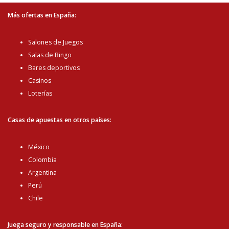
Más ofertas en España:
Salones de Juegos
Salas de Bingo
Bares deportivos
Casinos
Loterías
Casas de apuestas en otros países:
México
Colombia
Argentina
Perú
Chile
Juega seguro y responsable en España: