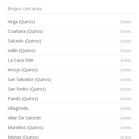
Bingos cercanas:
Vega (Quiros)
(0 km)
Coañana (Quiros)
(0 km)
Salcedo (Quiros)
(0 km)
Vallin (Quiros)
(0 km)
La Casa Vide
(0 km)
Arrojo (Quiros)
(0 km)
San Salvador (Quiros)
(0 km)
San Pedro (Quiros)
(0 km)
Pando (Quiros)
(0 km)
Villagondu
(0 km)
Villar De Salcedo
(0 km)
Muriellos (Quiros)
(0 km)
Murias (Quiros)
(0 km)