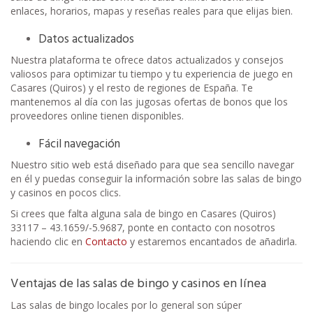
enlaces, horarios, mapas y reseñas reales para que elijas bien.
Datos actualizados
Nuestra plataforma te ofrece datos actualizados y consejos
valiosos para optimizar tu tiempo y tu experiencia de juego en
Casares (Quiros) y el resto de regiones de España. Te
mantenemos al día con las jugosas ofertas de bonos que los
proveedores online tienen disponibles.
Fácil navegación
Nuestro sitio web está diseñado para que sea sencillo navegar
en él y puedas conseguir la información sobre las salas de bingo
y casinos en pocos clics.
Si crees que falta alguna sala de bingo en Casares (Quiros)
33117 – 43.1659/-5.9687, ponte en contacto con nosotros
haciendo clic en
Contacto
y estaremos encantados de añadirla.
Ventajas de las salas de bingo y casinos en línea
Las salas de bingo locales por lo general son súper