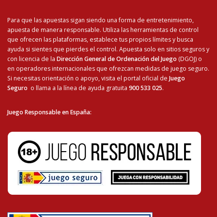
Para que las apuestas sigan siendo una forma de entretenimiento,
apuesta de manera responsable. Utiliza las herramientas de control
que ofrecen las plataformas, establece tus propios límites y busca
ayuda si sientes que pierdes el control. Apuesta solo en sitios seguros y
con licencia de la
Dirección General de Ordenación del Juego
(DGOJ) o
en operadores internacionales que ofrezcan medidas de juego seguro.
Si necesitas orientación o apoyo, visita el portal oficial de
Juego
Seguro
o llama a la línea de ayuda gratuita
900 533 025
.
Juego Responsable en España
: