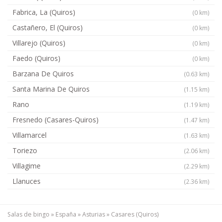
Fabrica, La (Quiros)
(0 km)
Castañero, El (Quiros)
(0 km)
Villarejo (Quiros)
(0 km)
Faedo (Quiros)
(0 km)
Barzana De Quiros
(0.63 km)
Santa Marina De Quiros
(1.15 km)
Rano
(1.19 km)
Fresnedo (Casares-Quiros)
(1.47 km)
Villamarcel
(1.63 km)
Toriezo
(2.06 km)
Villagime
(2.29 km)
Llanuces
(2.36 km)
Salas de bingo
»
España
»
Asturias
»
Casares (Quiros)