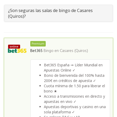
¿Son seguras las salas de bingo de Casares
(Quiros)?
Premium
online
Bet365
Bingo en
Casares (Quiros)
Bet365 España ⇒ Líder Mundial en
Apuestas Online ✓
Bono de bienvenida del 100% hasta
200€ en créditos de apuesta ✓
Cuota mínima de 1.50 para liberar el
bono ★
Acceso a transmisiones en directo y
apuestas en vivo ✓
Apuestas deportivas y casino en una
sola plataforma ✓