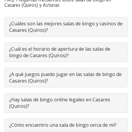
FAQ: Preguntas frecuentes sobre salas de bingo en
Casares (Quiros) y Asturias
¿Cuáles son las mejores salas de bingo y casinos de
Casares (Quiros)?
¿Cuál es el horario de apertura de las salas de
bingo de Casares (Quiros)?
¿A qué juegos puedo jugar en las salas de bingo de
Casares (Quiros)?
¿Hay salas de bingo online legales en Casares
(Quiros)?
¿Cómo encuentro una sala de bingo cerca de mí?