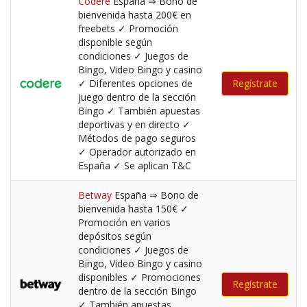
Codere
España ⇒ Bono de
bienvenida hasta 200€ en
freebets ✓ Promoción
disponible según
condiciones ✓ Juegos de
Bingo, Video Bingo y casino
✓ Diferentes opciones de
Regístrate
juego dentro de la sección
Bingo ✓ También apuestas
deportivas y en directo ✓
Métodos de pago seguros
✓ Operador autorizado en
España ✓ Se aplican T&C
Betway
España ⇒ Bono de
bienvenida hasta 150€ ✓
Promoción en varios
depósitos según
condiciones ✓ Juegos de
Bingo, Video Bingo y casino
disponibles ✓ Promociones
Regístrate
dentro de la sección Bingo
✓ También apuestas