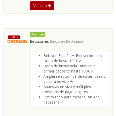
Ver sitio
Premium
online
Betsson.es
Bingo en
Bedriñana
Betsson España ⇒ Bienvenido con
Bono de hasta 100€ ✓
Bono de bienvenida 100% en el
primer depósito hasta 100€ ✓
Amplia selección de deportes, casino
y ruleta en vivo ★
Apuestas en vivo y múltiples
métodos de pago seguros ✓
Optimizado para móviles, sin App
necesaria ✓