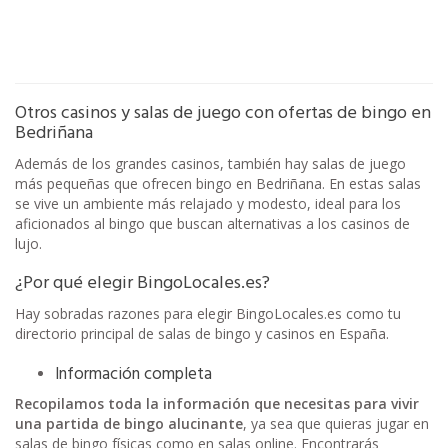
Otros casinos y salas de juego con ofertas de bingo en
Bedriñana
Además de los grandes casinos, también hay salas de juego
más pequeñas que ofrecen bingo en Bedriñana. En estas salas
se vive un ambiente más relajado y modesto, ideal para los
aficionados al bingo que buscan alternativas a los casinos de
lujo.
¿Por qué elegir BingoLocales.es?
Hay sobradas razones para elegir BingoLocales.es como tu
directorio principal de salas de bingo y casinos en España.
Información completa
Recopilamos toda la información que necesitas para vivir
una partida de bingo alucinante
, ya sea que quieras jugar en
salas de bingo físicas como en salas online. Encontrarás