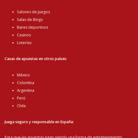
Salones de Juegos
Salas de Bingo
Bares deportivos
Casinos
Loterías
Casas de apuestas en otros países:
México
Colombia
Argentina
Perú
Chile
Juega seguro y responsable en España:
Para que las apuestas sigan siendo una forma de entretenimiento,