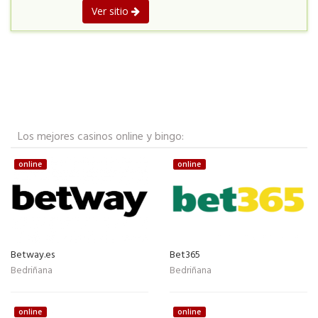
Ver sitio
Los mejores casinos online y bingo:
online
online
Betway.es
Bet365
Bedriñana
Bedriñana
online
online