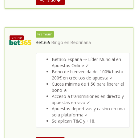
Premium
online
Bet365
Bingo en
Bedriñana
Bet365 España ⇒ Líder Mundial en
Apuestas Online ✓
Bono de bienvenida del 100% hasta
200€ en créditos de apuesta ✓
Cuota mínima de 1.50 para liberar el
bono ★
Acceso a transmisiones en directo y
apuestas en vivo ✓
Apuestas deportivas y casino en una
sola plataforma ✓
Se aplican T&C y +18.