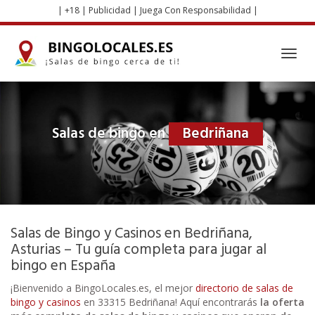
Skip
| +18 | Publicidad | Juega Con Responsabilidad |
to
main
content
Toggl
navig
Salas de bingo en
Bedriñana
Salas de Bingo y Casinos en Bedriñana,
Asturias – Tu guía completa para jugar al
bingo en España
¡Bienvenido a BingoLocales.es, el mejor
directorio de salas de
bingo y casinos
en 33315 Bedriñana! Aquí encontrarás
la oferta