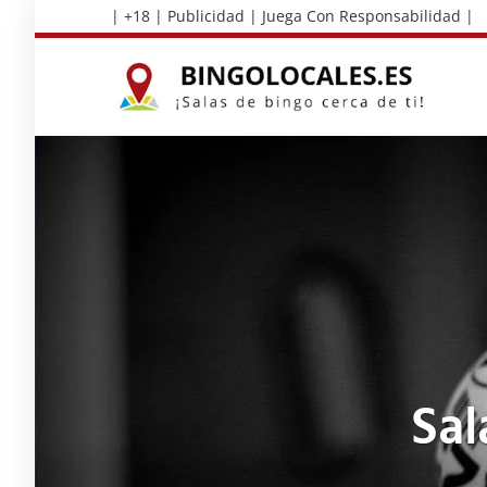
Skip
| +18 | Publicidad | Juega Con Responsabilidad |
to
main
content
Sal