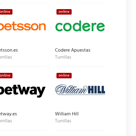
online
online
etsson.es
Codere Apuestas
rrillas
Turrillas
online
online
etway.es
William Hill
rrillas
Turrillas