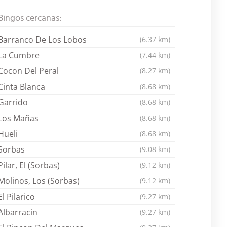
Bingos cercanas:
Barranco De Los Lobos
(6.37 km)
La Cumbre
(7.44 km)
Cocon Del Peral
(8.27 km)
Cinta Blanca
(8.68 km)
Garrido
(8.68 km)
Los Mañas
(8.68 km)
Hueli
(8.68 km)
Sorbas
(9.08 km)
Pilar, El (Sorbas)
(9.12 km)
Molinos, Los (Sorbas)
(9.12 km)
El Pilarico
(9.27 km)
Albarracin
(9.27 km)