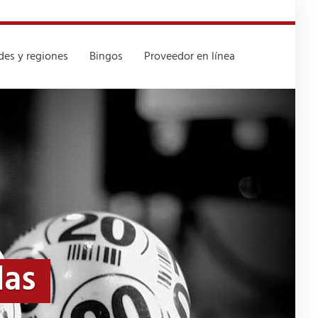
des y regiones
Bingos
Proveedor en línea
las