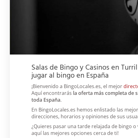
Salas de Bingo y Casinos en Turri
jugar al bingo en España
¡Bienvenido a BingoLocales.es, el mejor
direct
Aquí encontrarás
la oferta más completa de s
toda España
.
En BingoLocales.es hemos enlistado las mejore
direcciones, horarios y opiniones de sus usua
¿Quieres pasar una tarde relajada de bingo o 
aquí las mejores opciones cerca de ti!