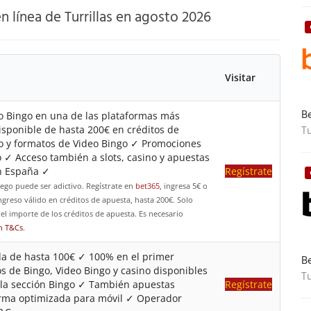
n línea de Turrillas en agosto 2026
Visitar
B
o Bingo en una de las plataformas más
Tu
sponible de hasta 200€ en créditos de
o y formatos de Video Bingo ✓ Promociones
o ✓ Acceso también a slots, casino y apuestas
n España ✓
Regístrate
uego puede ser adictivo. Regístrate en
bet365
, ingresa 5€ o
greso válido en créditos de apuesta, hasta 200€. Solo
el importe de los créditos de apuesta. Es necesario
an T&Cs
.
a de hasta 100€ ✓ 100% en el primer
B
s de Bingo, Video Bingo y casino disponibles
Tu
 la sección Bingo ✓ También apuestas
Regístrate
forma optimizada para móvil ✓ Operador