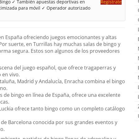
 Bingo ✓ También apuestas deportivas en
Regístrate
timizada para móvil ✓ Operador autorizado
 en España ofreciendo juegos emocionantes y altas
 Por suerte, en Turrillas hay muchas salas de bingo y
forma segura. Estos son algunos de los proveedores
escena del juego español, que ofrece tragaperras y
 en vivo.
ataluña, Madrid y Andalucía, Enracha combina el bingo
ino.
s de bingo en línea de España, ofrece una excelente
icas.
, Luckia ofrece tanto bingo como un completo catálogo
o de Barcelona conocida por sus grandes eventos y
o.