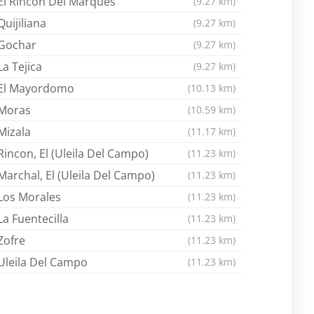
El Rincon Del Marques
(9.27 km)
Quijiliana
(9.27 km)
Gochar
(9.27 km)
La Tejica
(9.27 km)
El Mayordomo
(10.13 km)
Moras
(10.59 km)
Mizala
(11.17 km)
Rincon, El (Uleila Del Campo)
(11.23 km)
Marchal, El (Uleila Del Campo)
(11.23 km)
Los Morales
(11.23 km)
La Fuentecilla
(11.23 km)
Zofre
(11.23 km)
Uleila Del Campo
(11.23 km)