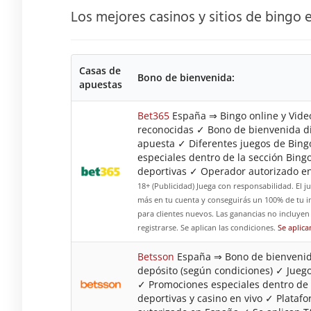
Los mejores casinos y sitios de bingo e
Casas de
Bono de bienvenida:
apuestas
Bet365
España ⇒ Bingo online y Vide
reconocidas ✓ Bono de bienvenida di
apuesta ✓ Diferentes juegos de Bing
especiales dentro de la sección Bing
deportivas ✓ Operador autorizado e
18+ (Publicidad) Juega con responsabilidad. El j
más en tu cuenta y conseguirás un 100% de tu in
para clientes nuevos. Las ganancias no incluyen 
registrarse. Se aplican las condiciones.
Se aplic
Betsson
España ⇒ Bono de bienvenid
depósito (según condiciones) ✓ Juego
✓ Promociones especiales dentro de
deportivas y casino en vivo ✓ Plata