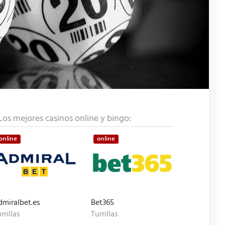
Los mejores casinos online y bingo:
online
online
dmiralbet.es
Bet365
rrillas
Turrillas