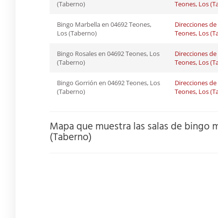
(Taberno)
Teones, Los (T
Bingo Marbella en 04692 Teones,
Direcciones de
Los (Taberno)
Teones, Los (T
Bingo Rosales en 04692 Teones, Los
Direcciones de
(Taberno)
Teones, Los (T
Bingo Gorrión en 04692 Teones, Los
Direcciones de
(Taberno)
Teones, Los (T
Mapa que muestra las salas de bingo m
(Taberno)