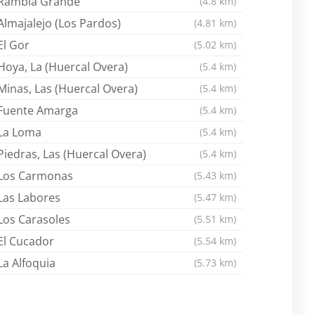
Rambla Grande
(4.8 km)
Almajalejo (Los Pardos)
(4.81 km)
El Gor
(5.02 km)
Hoya, La (Huercal Overa)
(5.4 km)
Minas, Las (Huercal Overa)
(5.4 km)
Fuente Amarga
(5.4 km)
La Loma
(5.4 km)
Piedras, Las (Huercal Overa)
(5.4 km)
Los Carmonas
(5.43 km)
Las Labores
(5.47 km)
Los Carasoles
(5.51 km)
El Cucador
(5.54 km)
La Alfoquia
(5.73 km)