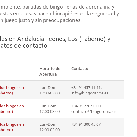
biente, partidas de bingo llenas de adrenalina y
 estas empresas hacen hincapié es en la seguridad y
un juego justo y sin preocupaciones.
ales en Andalucia Teones, Los (Taberno) y
 datos de contacto
Horario de
Contacto
Apertura
 los bingos en
Lun-Dom
+34 91 457 11 11,
aberno)
12:00-03:00
info@bingocanoe.es
 los bingos en
Lun-Dom
+34 91 726 50 00,
aberno)
12:00-03:00
contacto@bingoroma.es
 los bingos en
Lun-Dom
+34 91 300 45 67
aberno)
12:00-03:00