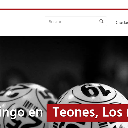
Ciuda
bingo en
Teones, Los