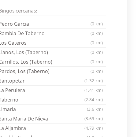
Bingos cercanas:
Pedro Garcia
(0 km)
Rambla De Taberno
(0 km)
Los Gateros
(0 km)
Llanos, Los (Taberno)
(0 km)
Carrillos, Los (Taberno)
(0 km)
Pardos, Los (Taberno)
(0 km)
Santopetar
(1.32 km)
La Perulera
(1.41 km)
Taberno
(2.84 km)
Limaria
(3.6 km)
Santa Maria De Nieva
(3.69 km)
La Aljambra
(4.79 km)