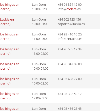
 los bingos en
Lun-Dom
+34 91 354 12 00,
aberno)
10:00-02:00
info@
codere
.es
 Luckia en
Lun-Dom
+34 902 123 456,
aberno)
10:00-01:00
soporte@luckia.es
 los bingos en
Lun-Dom
+34 93 410 10 20,
aberno)
11:00-05:00
info@enracha.es
 los bingos en
Lun-Dom
+34 96 585 12 34
aberno)
13:00-02:00
 los bingos en
Lun-Dom
+34 96 347 89 00
aberno)
10:00-04:00
 los bingos en
Lun-Dom
+34 95 498 77 00
aberno)
10:00-02:00
 los bingos en
Lun-Dom
+34 93 302 50 12
aberno)
12:00-03:00
 los bingos en
Lun-Dom
+34 93 456 23 45