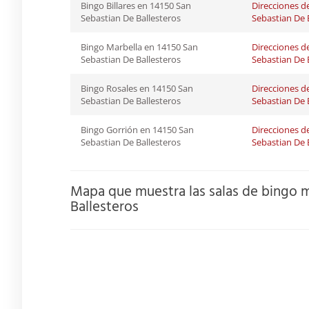
Bingo Billares en 14150 San
Direcciones d
Sebastian De Ballesteros
Sebastian De 
Bingo Marbella en 14150 San
Direcciones d
Sebastian De Ballesteros
Sebastian De 
Bingo Rosales en 14150 San
Direcciones d
Sebastian De Ballesteros
Sebastian De 
Bingo Gorrión en 14150 San
Direcciones d
Sebastian De Ballesteros
Sebastian De 
Mapa que muestra las salas de bingo 
Ballesteros