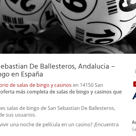
Sebastian De Ballesteros, Andalucia –
ingo en España
orio de salas de bingo y casinos
en 14150 San
 oferta más completa de salas de bingo y casinos que
es salas de bingo de San Sebastian De Ballesteros,
de sus usuarios.
A
vivir una noche de película en un casino? ¡Encuentra
S