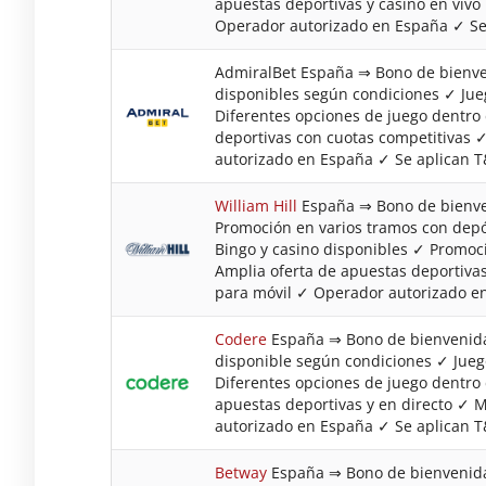
apuestas deportivas y casino en viv
Operador autorizado en España ✓ Se
AdmiralBet España ⇒ Bono de bienv
disponibles según condiciones ✓ Jue
Diferentes opciones de juego dentro
deportivas con cuotas competitivas
autorizado en España ✓ Se aplican 
William Hill
España ⇒ Bono de bienve
Promoción en varios tramos con depó
Bingo y casino disponibles ✓ Promoc
Amplia oferta de apuestas deportiva
para móvil ✓ Operador autorizado e
Codere
España ⇒ Bono de bienvenida
disponible según condiciones ✓ Jueg
Diferentes opciones de juego dentro
apuestas deportivas y en directo ✓
autorizado en España ✓ Se aplican 
Betway
España ⇒ Bono de bienvenida