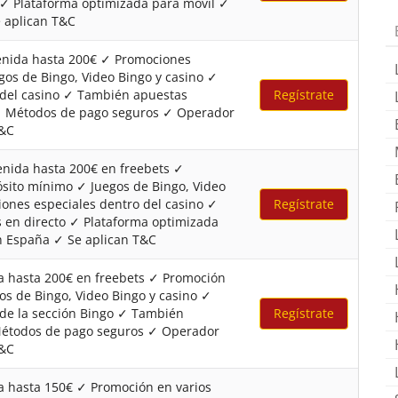
o ✓ Plataforma optimizada para móvil ✓
 aplican T&C
enida hasta 200€ ✓ Promociones
gos de Bingo, Video Bingo y casino ✓
 del casino ✓ También apuestas
Regístrate
 ✓ Métodos de pago seguros ✓ Operador
T&C
nida hasta 200€ en freebets ✓
sito mínimo ✓ Juegos de Bingo, Video
iones especiales dentro del casino ✓
Regístrate
s en directo ✓ Plataforma optimizada
n España ✓ Se aplican T&C
 hasta 200€ en freebets ✓ Promoción
os de Bingo, Video Bingo y casino ✓
 de la sección Bingo ✓ También
Regístrate
 Métodos de pago seguros ✓ Operador
T&C
 hasta 150€ ✓ Promoción en varios