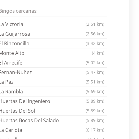
Bingos cercanas:
La Victoria
(2.51 km)
La Guijarrosa
(2.56 km)
El Rinconcillo
(3.42 km)
Monte Alto
(4 km)
El Arrecife
(5.02 km)
Fernan-Nuñez
(5.47 km)
La Paz
(5.51 km)
La Rambla
(5.69 km)
Huertas Del Ingeniero
(5.89 km)
Huertas Del Sol
(5.89 km)
Huertas Bocas Del Salado
(5.89 km)
La Carlota
(6.17 km)