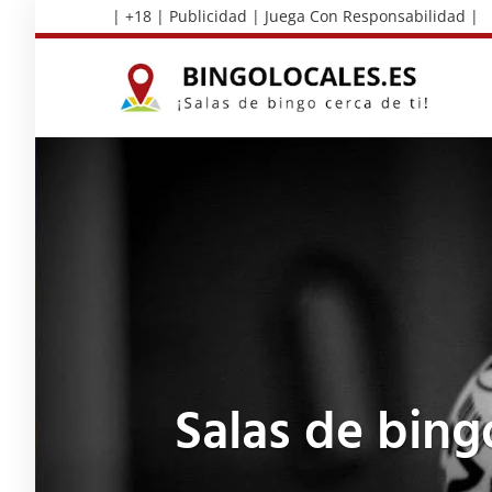
Skip
| +18 | Publicidad | Juega Con Responsabilidad |
to
main
content
Salas de bin