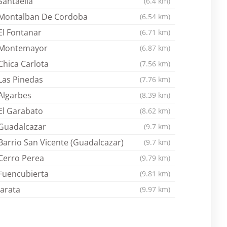
Santaella
(6.4 km)
Montalban De Cordoba
(6.54 km)
El Fontanar
(6.71 km)
Montemayor
(6.87 km)
Chica Carlota
(7.56 km)
Las Pinedas
(7.76 km)
Algarbes
(8.39 km)
El Garabato
(8.62 km)
Guadalcazar
(9.7 km)
Barrio San Vicente (Guadalcazar)
(9.7 km)
Cerro Perea
(9.79 km)
Fuencubierta
(9.81 km)
Jarata
(9.97 km)