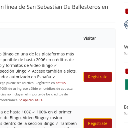
en línea de San Sebastian De Ballesteros en
Visitar
Wi
S
o Bingo en una de las plataformas más
sponible de hasta 200€ en créditos de
o y formatos de Video Bingo ✓
sección Bingo ✓ Acceso también a slots,
rador autorizado en España ✓
Regístrate
uego puede ser adictivo. Regístrate en
bet365
,
100% de tu ingreso válido en créditos de apuesta,
cias no incluyen el importe de los créditos de
 condiciones.
Se aplican T&Cs
.
B
a de hasta 100€ ✓ 100% en el primer
S
s de Bingo, Video Bingo y casino
s dentro de la sección Bingo ✓ También
Regístrate