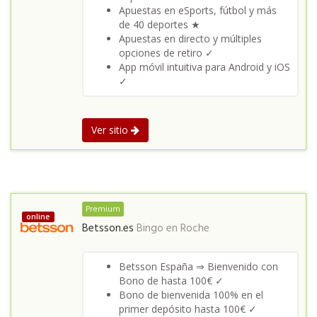
Apuestas en eSports, fútbol y más
de 40 deportes ★
Apuestas en directo y múltiples
opciones de retiro ✓
App móvil intuitiva para Android y iOS
✓
Ver sitio
Premium
online
Betsson.es
Bingo en
Roche
Betsson España ⇒ Bienvenido con
Bono de hasta 100€ ✓
Bono de bienvenida 100% en el
primer depósito hasta 100€ ✓