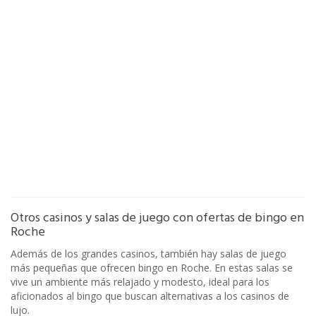
Otros casinos y salas de juego con ofertas de bingo en
Roche
Además de los grandes casinos, también hay salas de juego
más pequeñas que ofrecen bingo en Roche. En estas salas se
vive un ambiente más relajado y modesto, ideal para los
aficionados al bingo que buscan alternativas a los casinos de
lujo.