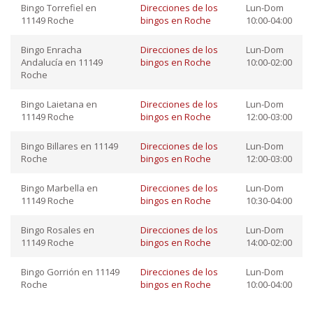
Bingo Torrefiel en
Direcciones de los
Lun-Dom
11149 Roche
bingos en Roche
10:00-04:00
Bingo Enracha
Direcciones de los
Lun-Dom
Andalucía en 11149
bingos en Roche
10:00-02:00
Roche
Bingo Laietana en
Direcciones de los
Lun-Dom
11149 Roche
bingos en Roche
12:00-03:00
Bingo Billares en 11149
Direcciones de los
Lun-Dom
Roche
bingos en Roche
12:00-03:00
Bingo Marbella en
Direcciones de los
Lun-Dom
11149 Roche
bingos en Roche
10:30-04:00
Bingo Rosales en
Direcciones de los
Lun-Dom
11149 Roche
bingos en Roche
14:00-02:00
Bingo Gorrión en 11149
Direcciones de los
Lun-Dom
Roche
bingos en Roche
10:00-04:00