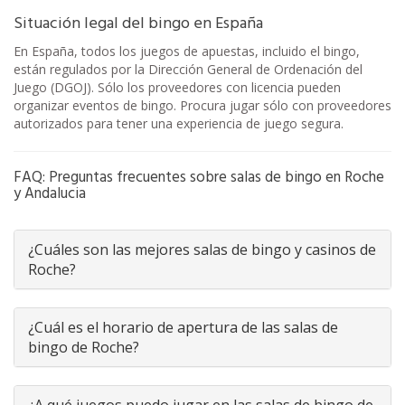
Situación legal del bingo en España
En España, todos los juegos de apuestas, incluido el bingo,
están regulados por la Dirección General de Ordenación del
Juego (DGOJ). Sólo los proveedores con licencia pueden
organizar eventos de bingo. Procura jugar sólo con proveedores
autorizados para tener una experiencia de juego segura.
FAQ: Preguntas frecuentes sobre salas de bingo en Roche
y Andalucia
¿Cuáles son las mejores salas de bingo y casinos de
Roche?
¿Cuál es el horario de apertura de las salas de
bingo de Roche?