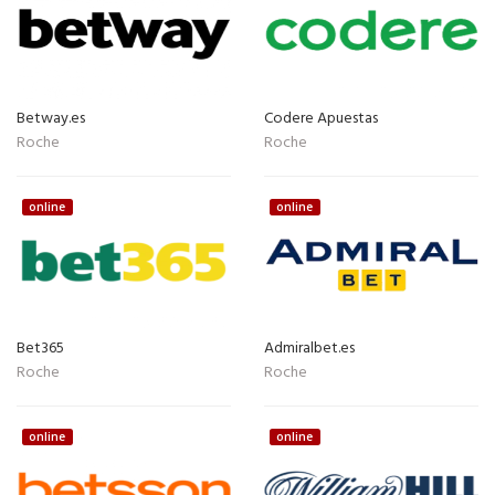
Betway.es
Codere Apuestas
Roche
Roche
online
online
Bet365
Admiralbet.es
Roche
Roche
online
online