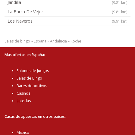
Jandilla
(9.81 km)
La Barca De Vejer
(9.81 km)
Los Naveros
(9.91 km)
Salas de bingo
»
España
»
Andalucia
»
Roche
Más ofertas en España:
Salones de Juegos
Salas de Bingo
Bares deportivos
Casinos
Loterías
Casas de apuestas en otros países:
México