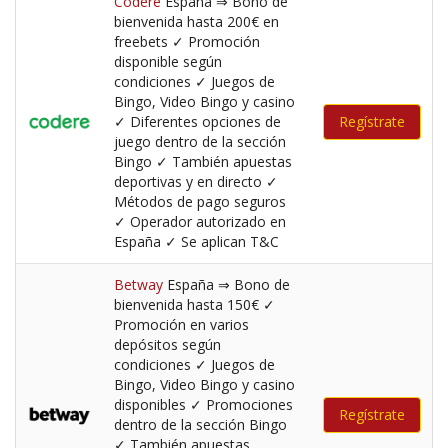
Codere
España ⇒ Bono de
bienvenida hasta 200€ en
freebets ✓ Promoción
disponible según
condiciones ✓ Juegos de
Bingo, Video Bingo y casino
✓ Diferentes opciones de
Regístrate
juego dentro de la sección
Bingo ✓ También apuestas
deportivas y en directo ✓
Métodos de pago seguros
✓ Operador autorizado en
España ✓ Se aplican T&C
Betway
España ⇒ Bono de
bienvenida hasta 150€ ✓
Promoción en varios
depósitos según
condiciones ✓ Juegos de
Bingo, Video Bingo y casino
disponibles ✓ Promociones
Regístrate
dentro de la sección Bingo
✓ También apuestas