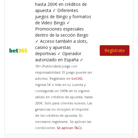
hasta 200€ en créditos de
apuesta ✓ Diferentes
juegos de Bingo y formatos
de Video Bingo ✓
Promociones especiales
dentro de la sección Bingo
✓ Acceso también a slots,
casino y apuestas
Regístrate
deportivas ✓ Operador
autorizado en España ✓
18+ (Publicidad) Juega con
responsabilidad. El juego puede ser
adictivo. Regístrate en
bet365
,
ingresa 5€ o más en tu cuenta y
conseguirás un 100% de tu ingreso
válido en créditos de apuesta, hasta
200€. Solo para clientes nuevos. Las
ganancias no incluyen el importe
de los créditos de apuesta. Es
necesario registrarse. Se aplican las
condiciones.
Se aplican T&Cs
.