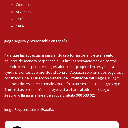
Colombia
Argentina
Perú
Chile
Juega seguro y responsable en España:
Para que las apuestas sigan siendo una forma de entretenimiento,
apuesta de manera responsable. Utiliza las herramientas de control
que ofrecen las plataformas, establece tus propios límites y busca
ayuda si sientes que pierdes el control. Apuesta solo en sitios seguros y
con licencia de la
Dirección General de Ordenación del Juego
(DGOJ) o
en operadores internacionales que ofrezcan medidas de juego seguro.
Si necesitas orientación o apoyo, visita el portal oficial de
Juego
Seguro
o llama a la línea de ayuda gratuita
900 533 025
.
Juego Responsable en España
: