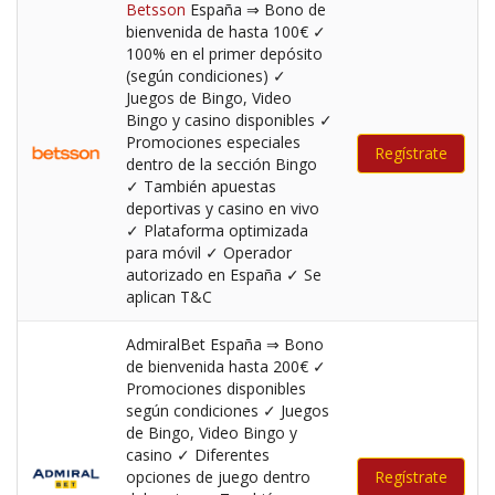
Betsson
España ⇒ Bono de
bienvenida de hasta 100€ ✓
100% en el primer depósito
(según condiciones) ✓
Juegos de Bingo, Video
Bingo y casino disponibles ✓
Promociones especiales
Regístrate
dentro de la sección Bingo
✓ También apuestas
deportivas y casino en vivo
✓ Plataforma optimizada
para móvil ✓ Operador
autorizado en España ✓ Se
aplican T&C
AdmiralBet España ⇒ Bono
de bienvenida hasta 200€ ✓
Promociones disponibles
según condiciones ✓ Juegos
de Bingo, Video Bingo y
casino ✓ Diferentes
opciones de juego dentro
Regístrate