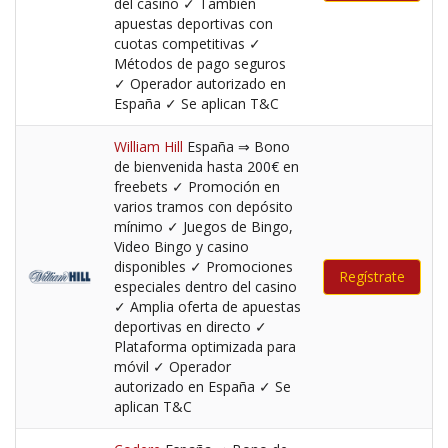
del casino ✓ También
apuestas deportivas con
cuotas competitivas ✓
Métodos de pago seguros
✓ Operador autorizado en
España ✓ Se aplican T&C
William Hill
España ⇒ Bono
de bienvenida hasta 200€ en
freebets ✓ Promoción en
varios tramos con depósito
mínimo ✓ Juegos de Bingo,
Video Bingo y casino
disponibles ✓ Promociones
Regístrate
especiales dentro del casino
✓ Amplia oferta de apuestas
deportivas en directo ✓
Plataforma optimizada para
móvil ✓ Operador
autorizado en España ✓ Se
aplican T&C