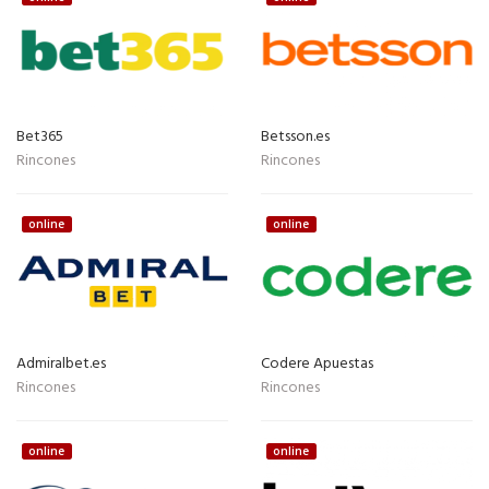
Bet365
Betsson.es
Rincones
Rincones
online
online
Admiralbet.es
Codere Apuestas
Rincones
Rincones
online
online