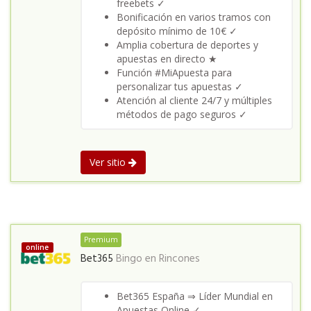
freebets ✓
Bonificación en varios tramos con
depósito mínimo de 10€ ✓
Amplia cobertura de deportes y
apuestas en directo ★
Función #MiApuesta para
personalizar tus apuestas ✓
Atención al cliente 24/7 y múltiples
métodos de pago seguros ✓
Ver sitio
Premium
online
Bet365
Bingo en
Rincones
Bet365 España ⇒ Líder Mundial en
Apuestas Online ✓