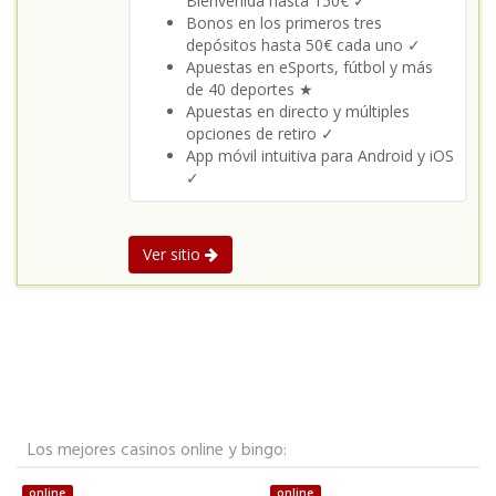
Bienvenida hasta 150€ ✓
Bonos en los primeros tres
depósitos hasta 50€ cada uno ✓
Apuestas en eSports, fútbol y más
de 40 deportes ★
Apuestas en directo y múltiples
opciones de retiro ✓
App móvil intuitiva para Android y iOS
✓
Ver sitio
Los mejores casinos online y bingo:
online
online