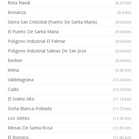
Rota Naval
(8.33 km)
Bonanza
(8.4 km)
Sierra San Cristobal (Puerto De Santa Maria)
(9.04 km)
El Puerto De Santa Maria
(9.04 km)
Poligono Industrial El Palmar
(9.04 km)
Poligono Industrial Salinas De San Jose
(9.04 km)
Berben
(9.04 km)
Añina
(9.45 km)
Valdelagrana
(10.24 km)
Cadiz
(10.39 km)
El Solete Alto
(11.18 km)
Doña Blanca-Poblado
(11.72 km)
Los Isletes
(12.65 km)
Mesas De Santa Rosa
(12.65 km)
El Romero
(12.65 km)