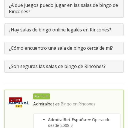
¿A qué juegos puedo jugar en las salas de bingo de
Rincones?
¿Hay salas de bingo online legales en Rincones?
¿Cómo encuentro una sala de bingo cerca de mí?
¿Son seguras las salas de bingo de Rincones?
Premium
online
Admiralbet.es
Bingo en
Rincones
AdmiralBet España ⇒
Operando
desde 2008 ✓