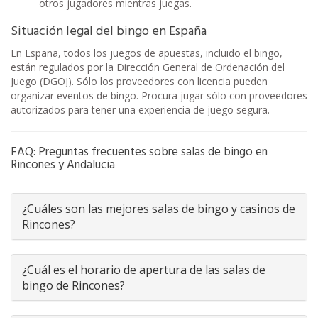
otros jugadores mientras juegas.
Situación legal del bingo en España
En España, todos los juegos de apuestas, incluido el bingo,
están regulados por la Dirección General de Ordenación del
Juego (DGOJ). Sólo los proveedores con licencia pueden
organizar eventos de bingo. Procura jugar sólo con proveedores
autorizados para tener una experiencia de juego segura.
FAQ: Preguntas frecuentes sobre salas de bingo en
Rincones y Andalucia
¿Cuáles son las mejores salas de bingo y casinos de
Rincones?
¿Cuál es el horario de apertura de las salas de
bingo de Rincones?