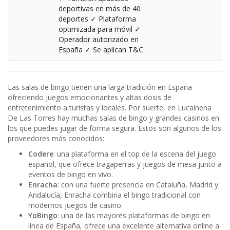
deportivas en más de 40
deportes ✓ Plataforma
optimizada para móvil ✓
Operador autorizado en
España ✓ Se aplican T&C
Las salas de bingo tienen una larga tradición en España
ofreciendo juegos emocionantes y altas dosis de
entretenimiento a turistas y locales. Por suerte, en Lucainena
De Las Torres hay muchas salas de bingo y grandes casinos en
los que puedes jugar de forma segura. Estos son algunos de los
proveedores más conocidos:
Codere
: una plataforma en el top de la escena del juego
español, que ofrece tragaperras y juegos de mesa junto a
eventos de bingo en vivo.
Enracha
: con una fuerte presencia en Cataluña, Madrid y
Andalucía, Enracha combina el bingo tradicional con
modernos juegos de casino.
YoBingo
: una de las mayores plataformas de bingo en
línea de España, ofrece una excelente alternativa online a