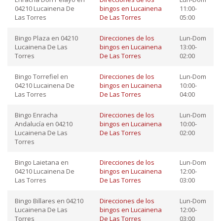
04210 Lucainena De
bingos en Lucainena
11:00-
Las Torres
De Las Torres
05:00
Bingo Plaza en 04210
Direcciones de los
Lun-Dom
Lucainena De Las
bingos en Lucainena
13:00-
Torres
De Las Torres
02:00
Bingo Torrefiel en
Direcciones de los
Lun-Dom
04210 Lucainena De
bingos en Lucainena
10:00-
Las Torres
De Las Torres
04:00
Bingo Enracha
Direcciones de los
Lun-Dom
Andalucía en 04210
bingos en Lucainena
10:00-
Lucainena De Las
De Las Torres
02:00
Torres
Bingo Laietana en
Direcciones de los
Lun-Dom
04210 Lucainena De
bingos en Lucainena
12:00-
Las Torres
De Las Torres
03:00
Bingo Billares en 04210
Direcciones de los
Lun-Dom
Lucainena De Las
bingos en Lucainena
12:00-
Torres
De Las Torres
03:00