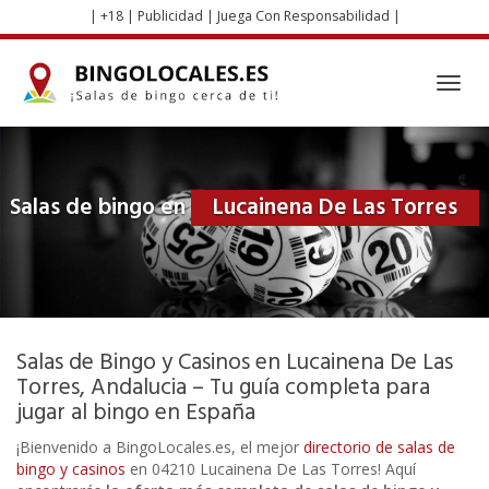
Skip
| +18 | Publicidad | Juega Con Responsabilidad |
to
main
content
Toggl
navig
Salas de bingo en
Lucainena De Las Torres
Salas de Bingo y Casinos en Lucainena De Las
Torres, Andalucia – Tu guía completa para
jugar al bingo en España
¡Bienvenido a BingoLocales.es, el mejor
directorio de salas de
bingo y casinos
en 04210 Lucainena De Las Torres! Aquí