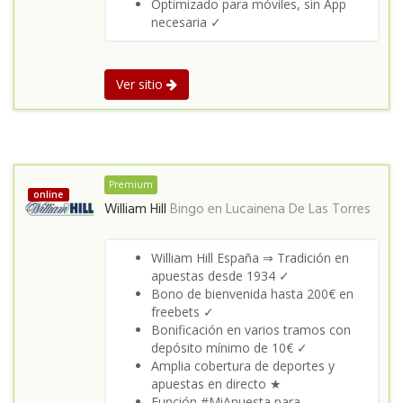
Optimizado para móviles, sin App
necesaria ✓
Ver sitio
Premium
online
William Hill
Bingo en
Lucainena De Las Torres
William Hill España ⇒ Tradición en
apuestas desde 1934 ✓
Bono de bienvenida hasta 200€ en
freebets ✓
Bonificación en varios tramos con
depósito mínimo de 10€ ✓
Amplia cobertura de deportes y
apuestas en directo ★
Función #MiApuesta para