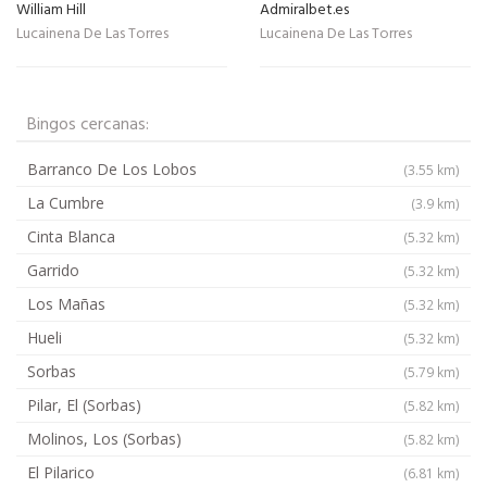
William Hill
Admiralbet.es
Lucainena De Las Torres
Lucainena De Las Torres
Bingos cercanas:
Barranco De Los Lobos
(3.55 km)
La Cumbre
(3.9 km)
Cinta Blanca
(5.32 km)
Garrido
(5.32 km)
Los Mañas
(5.32 km)
Hueli
(5.32 km)
Sorbas
(5.79 km)
Pilar, El (Sorbas)
(5.82 km)
Molinos, Los (Sorbas)
(5.82 km)
El Pilarico
(6.81 km)