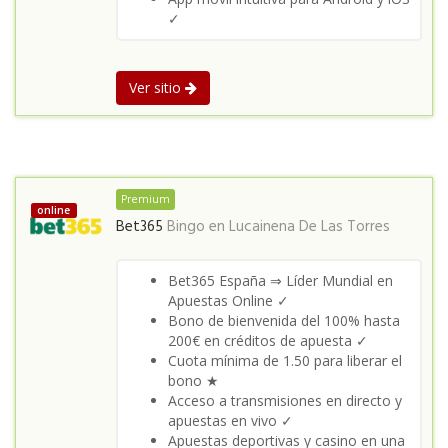
✓
Ver sitio
Premium
online
Bet365
Bingo en
Lucainena De Las Torres
Bet365 España ⇒ Líder Mundial en
Apuestas Online ✓
Bono de bienvenida del 100% hasta
200€ en créditos de apuesta ✓
Cuota mínima de 1.50 para liberar el
bono ★
Acceso a transmisiones en directo y
apuestas en vivo ✓
Apuestas deportivas y casino en una