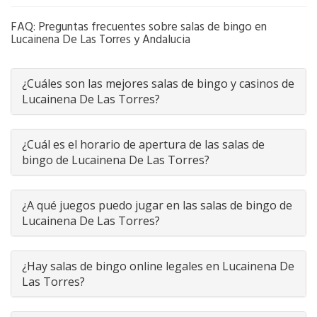
FAQ: Preguntas frecuentes sobre salas de bingo en
Lucainena De Las Torres y Andalucia
¿Cuáles son las mejores salas de bingo y casinos de
Lucainena De Las Torres?
¿Cuál es el horario de apertura de las salas de
bingo de Lucainena De Las Torres?
¿A qué juegos puedo jugar en las salas de bingo de
Lucainena De Las Torres?
¿Hay salas de bingo online legales en Lucainena De
Las Torres?