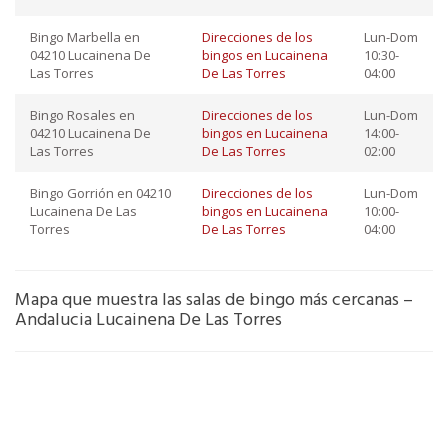
Bingo Marbella en
Direcciones de los
Lun-Dom
04210 Lucainena De
bingos en Lucainena
10:30-
Las Torres
De Las Torres
04:00
Bingo Rosales en
Direcciones de los
Lun-Dom
04210 Lucainena De
bingos en Lucainena
14:00-
Las Torres
De Las Torres
02:00
Bingo Gorrión en 04210
Direcciones de los
Lun-Dom
Lucainena De Las
bingos en Lucainena
10:00-
Torres
De Las Torres
04:00
Mapa que muestra las salas de bingo más cercanas –
Andalucia Lucainena De Las Torres