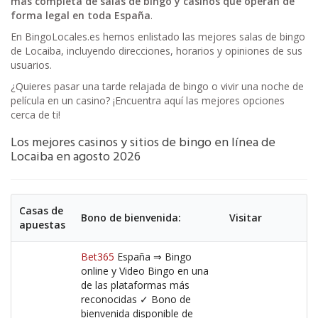
más completa de salas de bingo y casinos que operan de
forma legal en toda España
.
En BingoLocales.es hemos enlistado las mejores salas de bingo
de Locaiba, incluyendo direcciones, horarios y opiniones de sus
usuarios.
¿Quieres pasar una tarde relajada de bingo o vivir una noche de
película en un casino? ¡Encuentra aquí las mejores opciones
cerca de ti!
Los mejores casinos y sitios de bingo en línea de
Locaiba en agosto 2026
Casas de
Bono de bienvenida:
Visitar
apuestas
Bet365
España ⇒ Bingo
online y Video Bingo en una
de las plataformas más
reconocidas ✓ Bono de
bienvenida disponible de