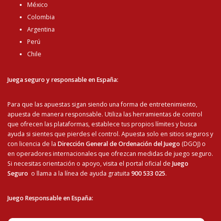
México
Colombia
Argentina
Perú
Chile
Juega seguro y responsable en España:
Para que las apuestas sigan siendo una forma de entretenimiento,
apuesta de manera responsable. Utiliza las herramientas de control
que ofrecen las plataformas, establece tus propios límites y busca
ayuda si sientes que pierdes el control. Apuesta solo en sitios seguros y
con licencia de la
Dirección General de Ordenación del Juego
(DGOJ) o
en operadores internacionales que ofrezcan medidas de juego seguro.
Si necesitas orientación o apoyo, visita el portal oficial de
Juego
Seguro
o llama a la línea de ayuda gratuita
900 533 025
.
Juego Responsable en España
: