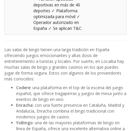
deportivas en más de 40
deportes ✓ Plataforma
optimizada para móvil ✓
Operador autorizado en
España ✓ Se aplican T&C
Las salas de bingo tienen una larga tradición en España
ofreciendo juegos emocionantes y altas dosis de
entretenimiento a turistas y locales. Por suerte, en Locaiba hay
muchas salas de bingo y grandes casinos en los que puedes
jugar de forma segura. Estos son algunos de los proveedores
más conocidos:
Codere
: una plataforma en el top de la escena del juego
español, que ofrece tragaperras y juegos de mesa junto a
eventos de bingo en vivo.
Enracha
: con una fuerte presencia en Cataluña, Madrid y
Andalucía, Enracha combina el bingo tradicional con
modernos juegos de casino.
YoBingo
: una de las mayores plataformas de bingo en
línea de España, ofrece una excelente alternativa online a