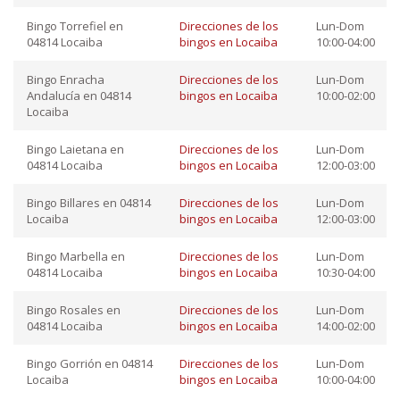
Bingo Torrefiel en
Direcciones de los
Lun-Dom
04814 Locaiba
bingos en Locaiba
10:00-04:00
Bingo Enracha
Direcciones de los
Lun-Dom
Andalucía en 04814
bingos en Locaiba
10:00-02:00
Locaiba
Bingo Laietana en
Direcciones de los
Lun-Dom
04814 Locaiba
bingos en Locaiba
12:00-03:00
Bingo Billares en 04814
Direcciones de los
Lun-Dom
Locaiba
bingos en Locaiba
12:00-03:00
Bingo Marbella en
Direcciones de los
Lun-Dom
04814 Locaiba
bingos en Locaiba
10:30-04:00
Bingo Rosales en
Direcciones de los
Lun-Dom
04814 Locaiba
bingos en Locaiba
14:00-02:00
Bingo Gorrión en 04814
Direcciones de los
Lun-Dom
Locaiba
bingos en Locaiba
10:00-04:00