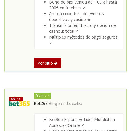
Bono de bienvenida del 100% hasta
200€ en freebets ✓
Amplia cobertura de eventos
deportivos y casino ★
Transmisión en directo y opción de
cashout total ✓
Múltiples métodos de pago seguros
✓
Ver sitio
Premium
online
Bet365
Bingo en
Locaiba
Bet365 España ⇒ Líder Mundial en
Apuestas Online ✓