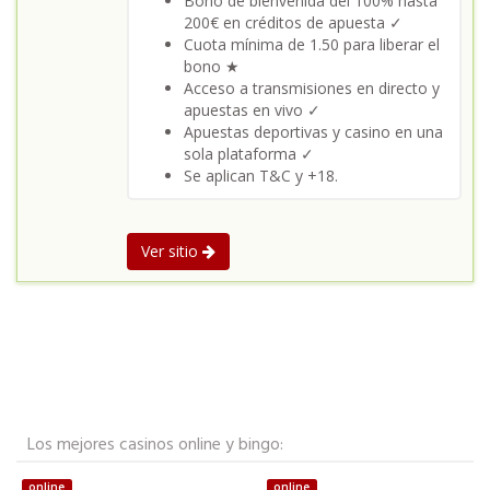
Bono de bienvenida del 100% hasta
200€ en créditos de apuesta ✓
Cuota mínima de 1.50 para liberar el
bono ★
Acceso a transmisiones en directo y
apuestas en vivo ✓
Apuestas deportivas y casino en una
sola plataforma ✓
Se aplican T&C y +18.
Ver sitio
Los mejores casinos online y bingo:
online
online