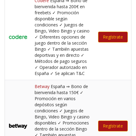
Codere
España ⇒ Bono de
bienvenida hasta 200€ en
freebets ✓ Promoción
disponible según
condiciones ✓ Juegos de
Bingo, Video Bingo y casino
✓ Diferentes opciones de
Regístrate
juego dentro de la sección
Bingo ✓ También apuestas
deportivas y en directo ✓
Métodos de pago seguros
✓ Operador autorizado en
España ✓ Se aplican T&C
Betway
España ⇒ Bono de
bienvenida hasta 150€ ✓
Promoción en varios
depósitos según
condiciones ✓ Juegos de
Bingo, Video Bingo y casino
disponibles ✓ Promociones
Regístrate
dentro de la sección Bingo
✓ También apuestas