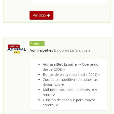
Ver sitio
Premium
online
Admiralbet.es
Bingo en
La Granjuela
AdmiralBet España ⇒
Operando
desde 2008 ✓
Bonos de bienvenida hasta 200€ ✓
Cuotas competitivas en apuestas
deportivas ★
Múltiples opciones de depósito y
retiro ✓
Función de cashout para mayor
control ✓