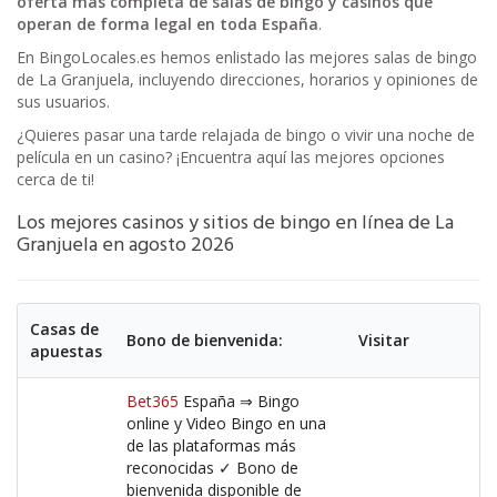
oferta más completa de salas de bingo y casinos que
operan de forma legal en toda España
.
En BingoLocales.es hemos enlistado las mejores salas de bingo
de La Granjuela, incluyendo direcciones, horarios y opiniones de
sus usuarios.
¿Quieres pasar una tarde relajada de bingo o vivir una noche de
película en un casino? ¡Encuentra aquí las mejores opciones
cerca de ti!
Los mejores casinos y sitios de bingo en línea de La
Granjuela en agosto 2026
Casas de
Bono de bienvenida:
Visitar
apuestas
Bet365
España ⇒ Bingo
online y Video Bingo en una
de las plataformas más
reconocidas ✓ Bono de
bienvenida disponible de