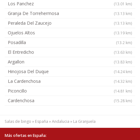
Los Panchez
(13.01 km)
Granja De Torrehermosa
(13.13 km)
Peraleda Del Zaucejo
(13.13 km)
Ojuelos Altos
(13.19 km)
Posadilla
(13.2 km)
El Entredicho
(13.63 km)
Argallon
(13.83 km)
Hinojosa Del Duque
(14.24 km)
La Cardenchosa
(14.32 km)
Piconcillo
(14.81 km)
Cardenchosa
(15.28 km)
Salas de bingo
»
España
»
Andalucia
»
La Granjuela
Más ofertas en España: