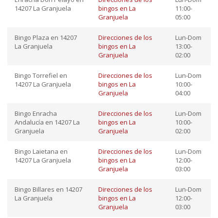
14207 La Granjuela
bingos en La
11:00-
Granjuela
05:00
Bingo Plaza en 14207
Direcciones de los
Lun-Dom
La Granjuela
bingos en La
13:00-
Granjuela
02:00
Bingo Torrefiel en
Direcciones de los
Lun-Dom
14207 La Granjuela
bingos en La
10:00-
Granjuela
04:00
Bingo Enracha
Direcciones de los
Lun-Dom
Andalucía en 14207 La
bingos en La
10:00-
Granjuela
Granjuela
02:00
Bingo Laietana en
Direcciones de los
Lun-Dom
14207 La Granjuela
bingos en La
12:00-
Granjuela
03:00
Bingo Billares en 14207
Direcciones de los
Lun-Dom
La Granjuela
bingos en La
12:00-
Granjuela
03:00