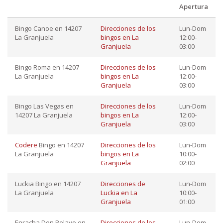
Apertura
Bingo Canoe en 14207
Direcciones de los
Lun-Dom
La Granjuela
bingos en La
12:00-
Granjuela
03:00
Bingo Roma en 14207
Direcciones de los
Lun-Dom
La Granjuela
bingos en La
12:00-
Granjuela
03:00
Bingo Las Vegas en
Direcciones de los
Lun-Dom
14207 La Granjuela
bingos en La
12:00-
Granjuela
03:00
Codere
Bingo en 14207
Direcciones de los
Lun-Dom
La Granjuela
bingos en La
10:00-
Granjuela
02:00
Luckia Bingo en 14207
Direcciones de
Lun-Dom
La Granjuela
Luckia en La
10:00-
Granjuela
01:00
Enracha Don Pelayo en
Direcciones de los
Lun-Dom