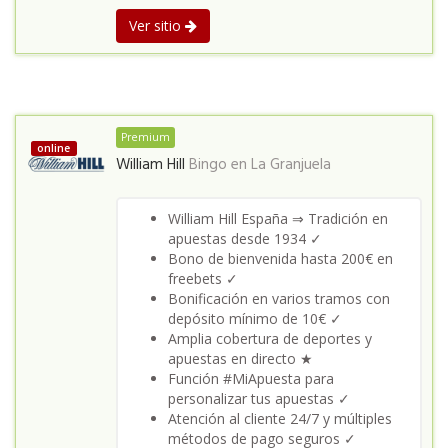
Ver sitio
Premium
online
William Hill
Bingo en
La Granjuela
William Hill España ⇒ Tradición en
apuestas desde 1934 ✓
Bono de bienvenida hasta 200€ en
freebets ✓
Bonificación en varios tramos con
depósito mínimo de 10€ ✓
Amplia cobertura de deportes y
apuestas en directo ★
Función #MiApuesta para
personalizar tus apuestas ✓
Atención al cliente 24/7 y múltiples
métodos de pago seguros ✓