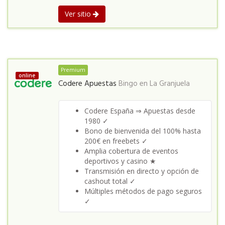
Ver sitio
Premium
online
Codere Apuestas
Bingo en
La Granjuela
Codere España ⇒ Apuestas desde
1980 ✓
Bono de bienvenida del 100% hasta
200€ en freebets ✓
Amplia cobertura de eventos
deportivos y casino ★
Transmisión en directo y opción de
cashout total ✓
Múltiples métodos de pago seguros
✓