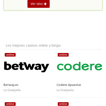
Ver sitio
Los mejores casinos online y bingo:
online
online
Betway.es
Codere Apuestas
La Granjuela
La Granjuela
online
online