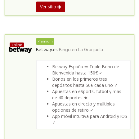
Ver sitio
Premium
online
Betway.es
Bingo en
La Granjuela
Betway España ⇒ Triple Bono de
Bienvenida hasta 150€ ✓
Bonos en los primeros tres
depósitos hasta 50€ cada uno ✓
Apuestas en eSports, fútbol y más
de 40 deportes ★
Apuestas en directo y múltiples
opciones de retiro ✓
App móvil intuitiva para Android y iOS
✓