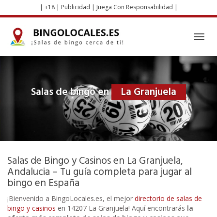
Skip
| +18 | Publicidad | Juega Con Responsabilidad |
to
main
content
Toggl
navig
Salas de bingo en
La Granjuela
Salas de Bingo y Casinos en La Granjuela,
Andalucia – Tu guía completa para jugar al
bingo en España
¡Bienvenido a BingoLocales.es, el mejor
directorio de salas de
bingo y casinos
en 14207 La Granjuela! Aquí encontrarás
la