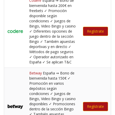
Codere
España ⇒ Bono de
bienvenida hasta 200€ en
freebets ✓ Promoción
disponible según
condiciones ✓ Juegos de
Bingo, Video Bingo y casino
✓ Diferentes opciones de
Regístrate
juego dentro de la sección
Bingo ✓ También apuestas
deportivas y en directo ✓
Métodos de pago seguros
✓ Operador autorizado en
España ✓ Se aplican T&C
Betway
España ⇒ Bono de
bienvenida hasta 150€ ✓
Promoción en varios
depósitos según
condiciones ✓ Juegos de
Bingo, Video Bingo y casino
disponibles ✓ Promociones
Regístrate
dentro de la sección Bingo
✓ También apuestas