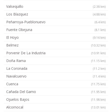
Valsequillo
(2.38 km)
Los Blazquez
(4.88 km)
Peñarroya-Pueblonuevo
(6.4 km)
Fuente Obejuna
(8.1 km)
El Hoyo
(9.16 km)
Belmez
(10.32 km)
Porvenir De La Industria
(10.91 km)
Doña Rama
(11.15 km)
La Coronada
(11.2 km)
Navalcuervo
(11.4 km)
Cuenca
(11.75 km)
Cañada Del Gamo
(11.95 km)
Ojuelos Bajos
(11.98 km)
Alcornocal
(13.01 km)