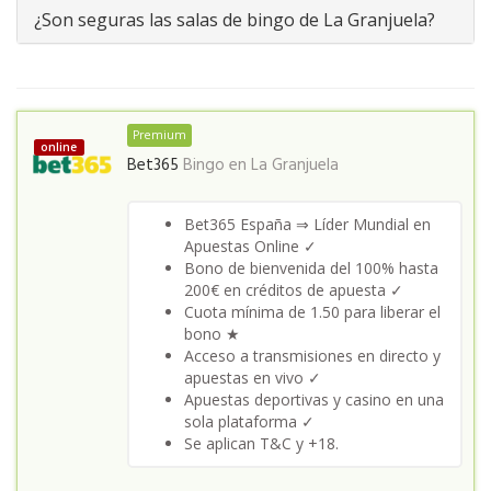
¿Son seguras las salas de bingo de La Granjuela?
Premium
online
Bet365
Bingo en
La Granjuela
Bet365 España ⇒ Líder Mundial en
Apuestas Online ✓
Bono de bienvenida del 100% hasta
200€ en créditos de apuesta ✓
Cuota mínima de 1.50 para liberar el
bono ★
Acceso a transmisiones en directo y
apuestas en vivo ✓
Apuestas deportivas y casino en una
sola plataforma ✓
Se aplican T&C y +18.