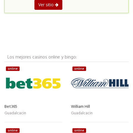
Ver sitio
Los mejores casinos online y bingo:
online
online
Bet365
William Hill
Guadalcacin
Guadalcacin
online
online