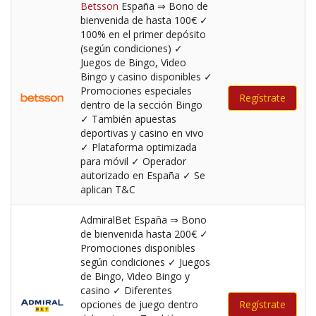
Betsson
España ⇒ Bono de
bienvenida de hasta 100€ ✓
100% en el primer depósito
(según condiciones) ✓
Juegos de Bingo, Video
Bingo y casino disponibles ✓
Promociones especiales
Regístrate
dentro de la sección Bingo
✓ También apuestas
deportivas y casino en vivo
✓ Plataforma optimizada
para móvil ✓ Operador
autorizado en España ✓ Se
aplican T&C
AdmiralBet España ⇒ Bono
de bienvenida hasta 200€ ✓
Promociones disponibles
según condiciones ✓ Juegos
de Bingo, Video Bingo y
casino ✓ Diferentes
opciones de juego dentro
Regístrate