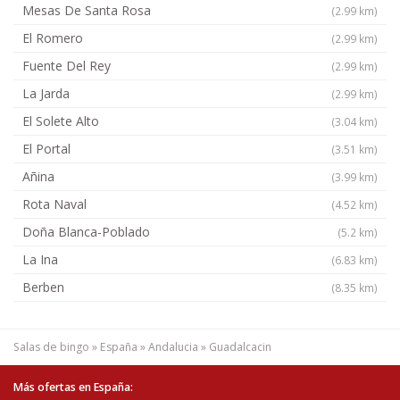
Mesas De Santa Rosa
(2.99 km)
El Romero
(2.99 km)
Fuente Del Rey
(2.99 km)
La Jarda
(2.99 km)
El Solete Alto
(3.04 km)
El Portal
(3.51 km)
Añina
(3.99 km)
Rota Naval
(4.52 km)
Doña Blanca-Poblado
(5.2 km)
La Ina
(6.83 km)
Berben
(8.35 km)
Salas de bingo
»
España
»
Andalucia
»
Guadalcacin
Más ofertas en España: