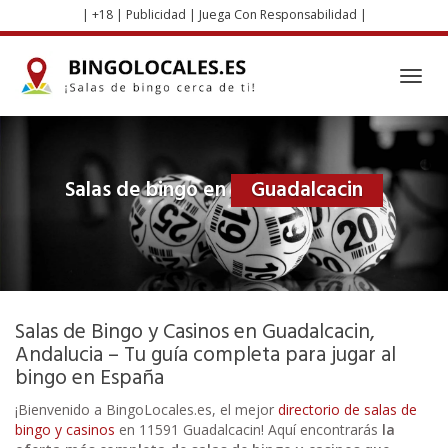
Skip
| +18 | Publicidad | Juega Con Responsabilidad |
to
main
content
Toggl
navig
Salas de bingo en
Guadalcacin
Salas de Bingo y Casinos en Guadalcacin,
Andalucia – Tu guía completa para jugar al
bingo en España
¡Bienvenido a BingoLocales.es, el mejor
directorio de salas de
bingo y casinos
en 11591 Guadalcacin! Aquí encontrarás
la