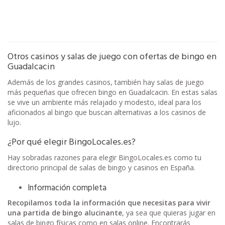
Otros casinos y salas de juego con ofertas de bingo en
Guadalcacin
Además de los grandes casinos, también hay salas de juego
más pequeñas que ofrecen bingo en Guadalcacin. En estas salas
se vive un ambiente más relajado y modesto, ideal para los
aficionados al bingo que buscan alternativas a los casinos de
lujo.
¿Por qué elegir BingoLocales.es?
Hay sobradas razones para elegir BingoLocales.es como tu
directorio principal de salas de bingo y casinos en España.
Información completa
Recopilamos toda la información que necesitas para vivir
una partida de bingo alucinante
, ya sea que quieras jugar en
salas de bingo físicas como en salas online. Encontrarás