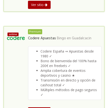
Ver sitio
Premium
online
Codere Apuestas
Bingo en
Guadalcacin
Codere España ⇒ Apuestas desde
1980 ✓
Bono de bienvenida del 100% hasta
200€ en freebets ✓
Amplia cobertura de eventos
deportivos y casino ★
Transmisión en directo y opción de
cashout total ✓
Múltiples métodos de pago seguros
✓