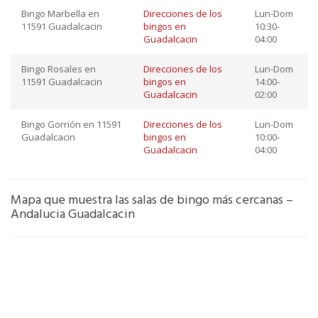
Bingo Marbella en
Direcciones de los
Lun-Dom
11591 Guadalcacin
bingos en
10:30-
Guadalcacin
04:00
Bingo Rosales en
Direcciones de los
Lun-Dom
11591 Guadalcacin
bingos en
14:00-
Guadalcacin
02:00
Bingo Gorrión en 11591
Direcciones de los
Lun-Dom
Guadalcacin
bingos en
10:00-
Guadalcacin
04:00
Mapa que muestra las salas de bingo más cercanas –
Andalucia Guadalcacin