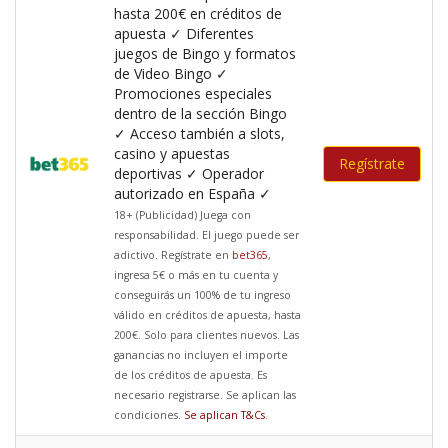
hasta 200€ en créditos de
apuesta ✓ Diferentes
juegos de Bingo y formatos
de Video Bingo ✓
Promociones especiales
dentro de la sección Bingo
✓ Acceso también a slots,
casino y apuestas
Regístrate
deportivas ✓ Operador
autorizado en España ✓
18+ (Publicidad) Juega con
responsabilidad. El juego puede ser
adictivo. Regístrate en
bet365
,
ingresa 5€ o más en tu cuenta y
conseguirás un 100% de tu ingreso
válido en créditos de apuesta, hasta
200€. Solo para clientes nuevos. Las
ganancias no incluyen el importe
de los créditos de apuesta. Es
necesario registrarse. Se aplican las
condiciones.
Se aplican T&Cs
.