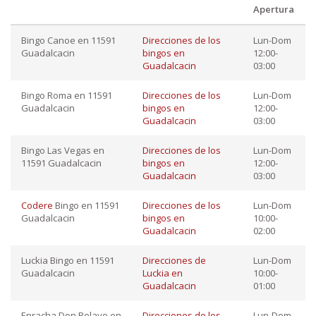
Apertura
Bingo Canoe en 11591
Direcciones de los
Lun-Dom
Guadalcacin
bingos en
12:00-
Guadalcacin
03:00
Bingo Roma en 11591
Direcciones de los
Lun-Dom
Guadalcacin
bingos en
12:00-
Guadalcacin
03:00
Bingo Las Vegas en
Direcciones de los
Lun-Dom
11591 Guadalcacin
bingos en
12:00-
Guadalcacin
03:00
Codere
Bingo en 11591
Direcciones de los
Lun-Dom
Guadalcacin
bingos en
10:00-
Guadalcacin
02:00
Luckia Bingo en 11591
Direcciones de
Lun-Dom
Guadalcacin
Luckia en
10:00-
Guadalcacin
01:00
Enracha Don Pelayo en
Direcciones de los
Lun-Dom