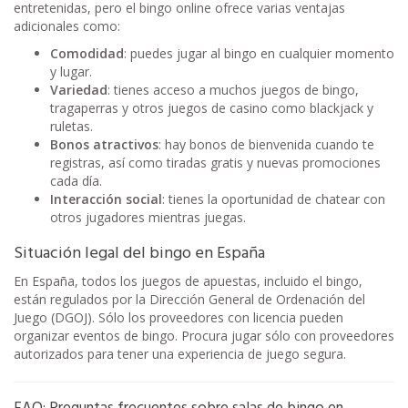
entretenidas, pero el bingo online ofrece varias ventajas
adicionales como:
Comodidad
: puedes jugar al bingo en cualquier momento
y lugar.
Variedad
: tienes acceso a muchos juegos de bingo,
tragaperras y otros juegos de casino como blackjack y
ruletas.
Bonos atractivos
: hay bonos de bienvenida cuando te
registras, así como tiradas gratis y nuevas promociones
cada día.
Interacción social
: tienes la oportunidad de chatear con
otros jugadores mientras juegas.
Situación legal del bingo en España
En España, todos los juegos de apuestas, incluido el bingo,
están regulados por la Dirección General de Ordenación del
Juego (DGOJ). Sólo los proveedores con licencia pueden
organizar eventos de bingo. Procura jugar sólo con proveedores
autorizados para tener una experiencia de juego segura.