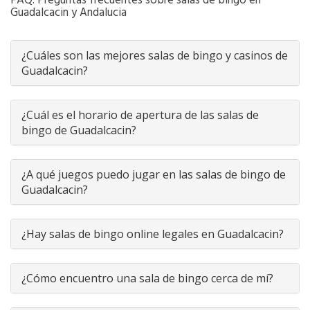
FAQ: Preguntas frecuentes sobre salas de bingo en
Guadalcacin y Andalucia
¿Cuáles son las mejores salas de bingo y casinos de
Guadalcacin?
¿Cuál es el horario de apertura de las salas de
bingo de Guadalcacin?
¿A qué juegos puedo jugar en las salas de bingo de
Guadalcacin?
¿Hay salas de bingo online legales en Guadalcacin?
¿Cómo encuentro una sala de bingo cerca de mí?