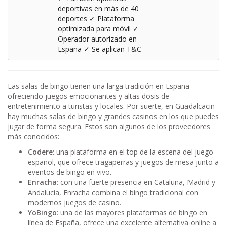
deportivas en más de 40
deportes ✓ Plataforma
optimizada para móvil ✓
Operador autorizado en
España ✓ Se aplican T&C
Las salas de bingo tienen una larga tradición en España
ofreciendo juegos emocionantes y altas dosis de
entretenimiento a turistas y locales. Por suerte, en Guadalcacin
hay muchas salas de bingo y grandes casinos en los que puedes
jugar de forma segura. Estos son algunos de los proveedores
más conocidos:
Codere
: una plataforma en el top de la escena del juego
español, que ofrece tragaperras y juegos de mesa junto a
eventos de bingo en vivo.
Enracha
: con una fuerte presencia en Cataluña, Madrid y
Andalucía, Enracha combina el bingo tradicional con
modernos juegos de casino.
YoBingo
: una de las mayores plataformas de bingo en
línea de España, ofrece una excelente alternativa online a