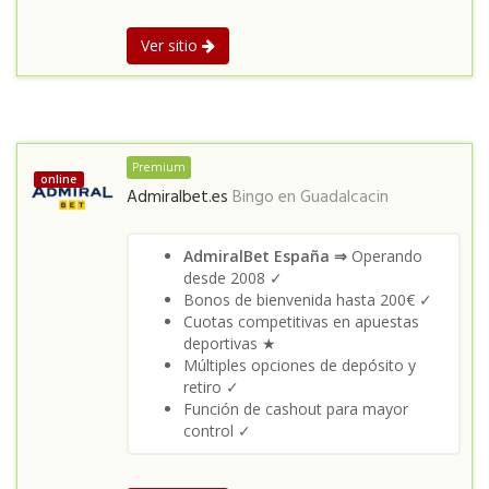
Ver sitio
Premium
online
Admiralbet.es
Bingo en
Guadalcacin
AdmiralBet España ⇒
Operando
desde 2008 ✓
Bonos de bienvenida hasta 200€ ✓
Cuotas competitivas en apuestas
deportivas ★
Múltiples opciones de depósito y
retiro ✓
Función de cashout para mayor
control ✓