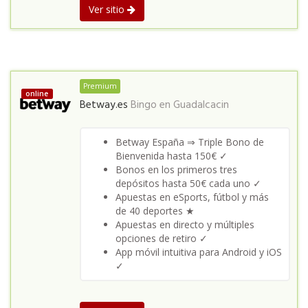
Ver sitio
Premium
online
Betway.es
Bingo en
Guadalcacin
Betway España ⇒ Triple Bono de
Bienvenida hasta 150€ ✓
Bonos en los primeros tres
depósitos hasta 50€ cada uno ✓
Apuestas en eSports, fútbol y más
de 40 deportes ★
Apuestas en directo y múltiples
opciones de retiro ✓
App móvil intuitiva para Android y iOS
✓