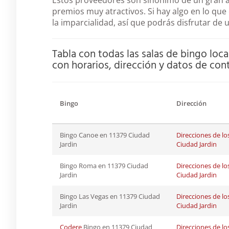
Estos proveedores son sinónimo de un gran am
premios muy atractivos. Si hay algo en lo que
la imparcialidad, así que podrás disfrutar de 
Tabla con todas las salas de bingo loc
con horarios, dirección y datos de con
Bingo
Dirección
Bingo Canoe en 11379 Ciudad
Direcciones de lo
Jardin
Ciudad Jardin
Bingo Roma en 11379 Ciudad
Direcciones de lo
Jardin
Ciudad Jardin
Bingo Las Vegas en 11379 Ciudad
Direcciones de lo
Jardin
Ciudad Jardin
Codere
Bingo en 11379 Ciudad
Direcciones de lo