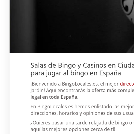
Salas de Bingo y Casinos en Ciud
para jugar al bingo en España
¡Bienvenido a BingoLocales.es, el mejor
direct
Jardin! Aquí encontrarás
la oferta más comple
legal en toda España
.
En BingoLocales.es hemos enlistado las mejor
direcciones, horarios y opiniones de sus usua
¿Quieres pasar una tarde relajada de bingo o 
aquí las mejores opciones cerca de ti!