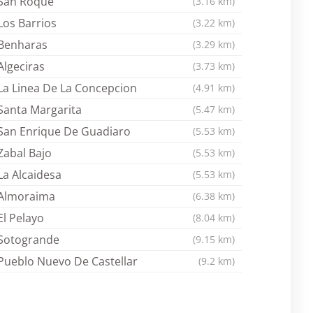
San Roque
(3.16 km)
Los Barrios
(3.22 km)
Benharas
(3.29 km)
Algeciras
(3.73 km)
La Linea De La Concepcion
(4.91 km)
Santa Margarita
(5.47 km)
San Enrique De Guadiaro
(5.53 km)
Zabal Bajo
(5.53 km)
La Alcaidesa
(5.53 km)
Almoraima
(6.38 km)
El Pelayo
(8.04 km)
Sotogrande
(9.15 km)
Pueblo Nuevo De Castellar
(9.2 km)