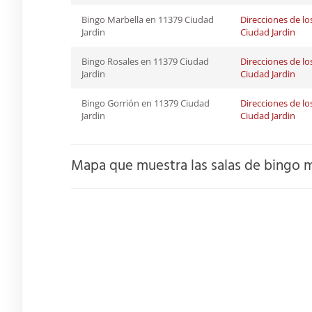
Bingo Marbella en 11379 Ciudad
Direcciones de lo
Jardin
Ciudad Jardin
Bingo Rosales en 11379 Ciudad
Direcciones de lo
Jardin
Ciudad Jardin
Bingo Gorrión en 11379 Ciudad
Direcciones de lo
Jardin
Ciudad Jardin
Mapa que muestra las salas de bingo m