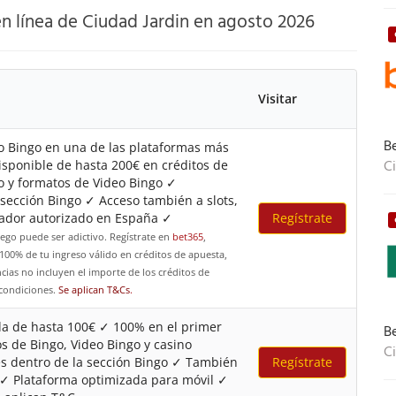
en línea de Ciudad Jardin en agosto 2026
Visitar
B
o Bingo en una de las plataformas más
C
sponible de hasta 200€ en créditos de
o y formatos de Video Bingo ✓
sección Bingo ✓ Acceso también a slots,
rador autorizado en España ✓
Regístrate
uego puede ser adictivo. Regístrate en
bet365
,
100% de tu ingreso válido en créditos de apuesta,
cias no incluyen el importe de los créditos de
 condiciones.
Se aplican T&Cs
.
a de hasta 100€ ✓ 100% en el primer
B
s de Bingo, Video Bingo y casino
C
s dentro de la sección Bingo ✓ También
Regístrate
o ✓ Plataforma optimizada para móvil ✓