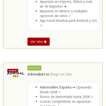
Apuestas en eSports, fútbol y más
de 40 deportes ★
Apuestas en directo y múltiples
opciones de retiro ✓
App móvil intuitiva para Android y iOS
✓
Ver sitio
Premium
online
Admiralbet.es
Bingo en
Cela
AdmiralBet España ⇒
Operando
desde 2008 ✓
Bonos de bienvenida hasta 200€ ✓
Cuotas competitivas en apuestas