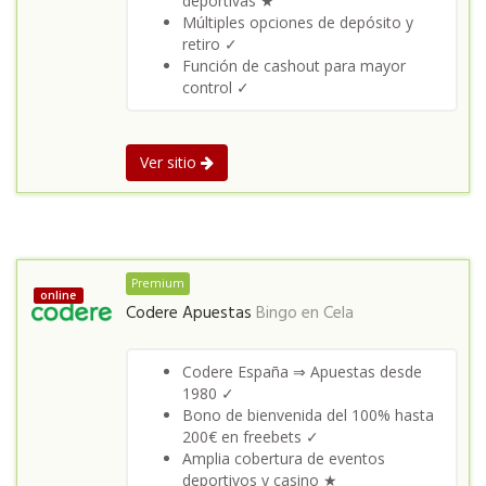
deportivas ★
Múltiples opciones de depósito y
retiro ✓
Función de cashout para mayor
control ✓
Ver sitio
Premium
online
Codere Apuestas
Bingo en
Cela
Codere España ⇒ Apuestas desde
1980 ✓
Bono de bienvenida del 100% hasta
200€ en freebets ✓
Amplia cobertura de eventos
deportivos y casino ★