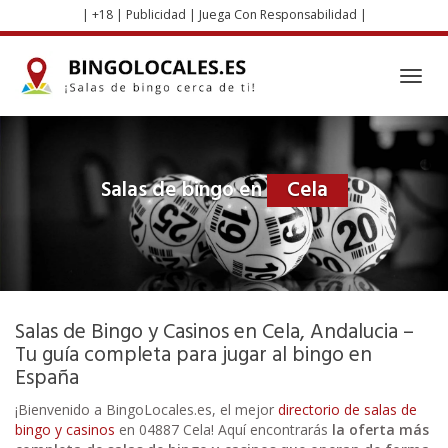
Skip
| +18 | Publicidad | Juega Con Responsabilidad |
to
main
content
Toggl
navig
Salas de bingo en
Cela
Salas de Bingo y Casinos en Cela, Andalucia –
Tu guía completa para jugar al bingo en
España
¡Bienvenido a BingoLocales.es, el mejor
directorio de salas de
bingo y casinos
en 04887 Cela! Aquí encontrarás
la oferta más