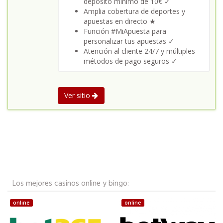
depósito mínimo de 10€ ✓
Amplia cobertura de deportes y
apuestas en directo ★
Función #MiApuesta para
personalizar tus apuestas ✓
Atención al cliente 24/7 y múltiples
métodos de pago seguros ✓
Ver sitio
Los mejores casinos online y bingo:
online
online