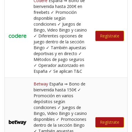
Codere
España ⇒ Bono de
bienvenida hasta 200€ en
freebets ✓ Promoción
disponible según
condiciones ✓ Juegos de
Bingo, Video Bingo y casino
✓ Diferentes opciones de
Regístrate
juego dentro de la sección
Bingo ✓ También apuestas
deportivas y en directo ✓
Métodos de pago seguros
✓ Operador autorizado en
España ✓ Se aplican T&C
Betway
España ⇒ Bono de
bienvenida hasta 150€ ✓
Promoción en varios
depósitos según
condiciones ✓ Juegos de
Bingo, Video Bingo y casino
disponibles ✓ Promociones
Regístrate
dentro de la sección Bingo
✓ También apuestas