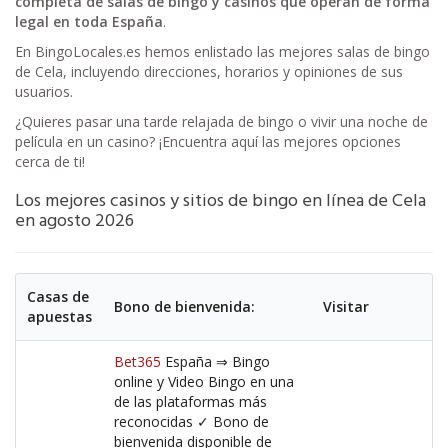
completa de salas de bingo y casinos que operan de forma
legal en toda España
.
En BingoLocales.es hemos enlistado las mejores salas de bingo
de Cela, incluyendo direcciones, horarios y opiniones de sus
usuarios.
¿Quieres pasar una tarde relajada de bingo o vivir una noche de
película en un casino? ¡Encuentra aquí las mejores opciones
cerca de ti!
Los mejores casinos y sitios de bingo en línea de Cela
en agosto 2026
Casas de
Bono de bienvenida:
Visitar
apuestas
Bet365
España ⇒ Bingo
online y Video Bingo en una
de las plataformas más
reconocidas ✓ Bono de
bienvenida disponible de