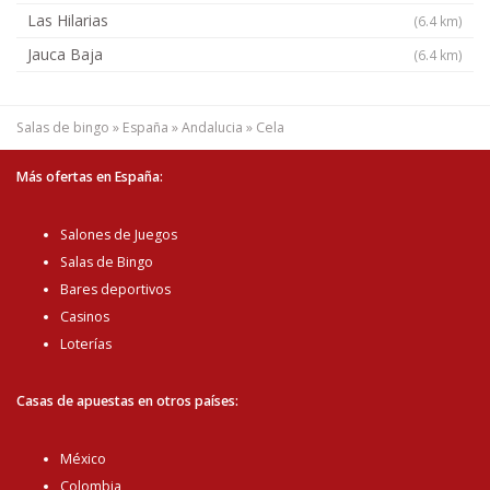
Las Hilarias
(6.4 km)
Jauca Baja
(6.4 km)
Salas de bingo
»
España
»
Andalucia
»
Cela
Más ofertas en España:
Salones de Juegos
Salas de Bingo
Bares deportivos
Casinos
Loterías
Casas de apuestas en otros países:
México
Colombia