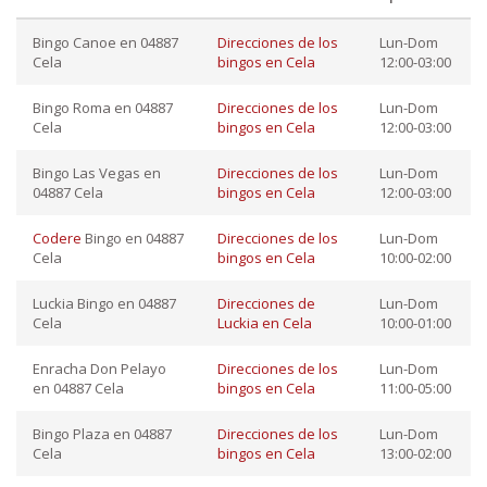
Bingo Canoe en 04887
Direcciones de los
Lun-Dom
Cela
bingos en Cela
12:00-03:00
Bingo Roma en 04887
Direcciones de los
Lun-Dom
Cela
bingos en Cela
12:00-03:00
Bingo Las Vegas en
Direcciones de los
Lun-Dom
04887 Cela
bingos en Cela
12:00-03:00
Codere
Bingo en 04887
Direcciones de los
Lun-Dom
Cela
bingos en Cela
10:00-02:00
Luckia Bingo en 04887
Direcciones de
Lun-Dom
Cela
Luckia en Cela
10:00-01:00
Enracha Don Pelayo
Direcciones de los
Lun-Dom
en 04887 Cela
bingos en Cela
11:00-05:00
Bingo Plaza en 04887
Direcciones de los
Lun-Dom
Cela
bingos en Cela
13:00-02:00