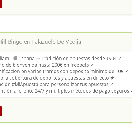
ill
Bingo en
Palazuelo De Vedija
liam Hill España ⇒ Tradición en apuestas desde 1934 ✓
o de bienvenida hasta 200€ en freebets ✓
ificación en varios tramos con depósito mínimo de 10€ ✓
lia cobertura de deportes y apuestas en directo ★
nción #MiApuesta para personalizar tus apuestas ✓
nción al cliente 24/7 y múltiples métodos de pago seguros