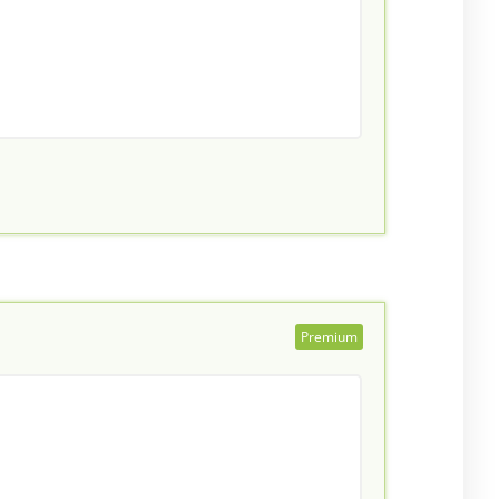
Premium