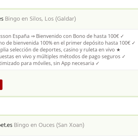
es
Bingo en
Silos, Los (Galdar)
tsson España ⇒ Bienvenido con Bono de hasta 100€ ✓
o de bienvenida 100% en el primer depósito hasta 100€ ✓
lia selección de deportes, casino y ruleta en vivo ★
estas en vivo y múltiples métodos de pago seguros ✓
imizado para móviles, sin App necesaria ✓
et.es
Bingo en
Ouces (San Xoan)