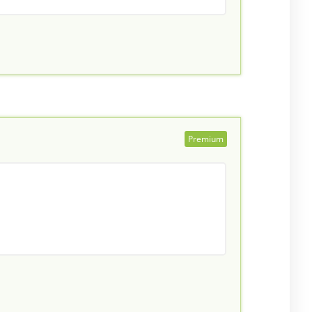
Premium