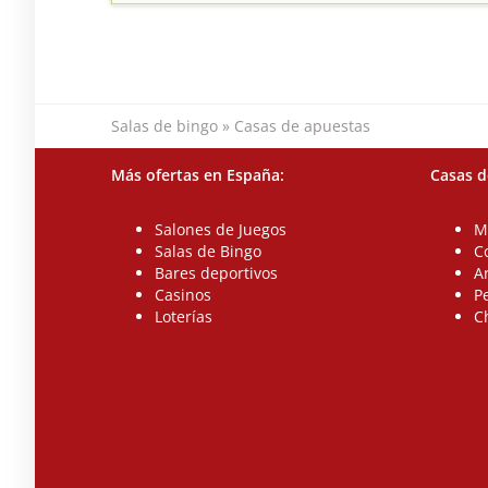
Salas de bingo
»
Casas de apuestas
Más ofertas en España:
Casas d
Salones de Juegos
M
Salas de Bingo
C
Bares deportivos
A
Casinos
P
Loterías
C