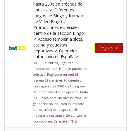
hasta 200€ en créditos de
apuesta ✓ Diferentes
juegos de Bingo y formatos
de Video Bingo ✓
Promociones especiales
dentro de la sección Bingo
✓ Acceso también a slots,
casino y apuestas
Regístrate
deportivas ✓ Operador
autorizado en España ✓
18+ (Publicidad) Juega con
responsabilidad. El juego puede ser
adictivo. Regístrate en
bet365
,
ingresa 5€ o más en tu cuenta y
conseguirás un 100% de tu ingreso
válido en créditos de apuesta, hasta
200€. Solo para clientes nuevos. Las
ganancias no incluyen el importe
de los créditos de apuesta. Es
necesario registrarse. Se aplican las
condiciones.
Se aplican T&Cs
.