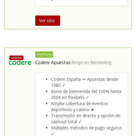
Ver sitio
Premium
online
Codere Apuestas
Bingo en
Benidoleig
Codere España ⇒ Apuestas desde
1980 ✓
Bono de bienvenida del 100% hasta
200€ en freebets ✓
Amplia cobertura de eventos
deportivos y casino ★
Transmisión en directo y opción de
cashout total ✓
Múltiples métodos de pago seguros
✓