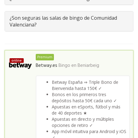
¿Son seguras las salas de bingo de Comunidad
Valenciana?
Premium
online
Betway.es
Bingo en
Beniarbeig
Betway España ⇒ Triple Bono de
Bienvenida hasta 150€ ✓
Bonos en los primeros tres
depósitos hasta 50€ cada uno ✓
Apuestas en eSports, fútbol y más
de 40 deportes ★
Apuestas en directo y múltiples
opciones de retiro ✓
App móvil intuitiva para Android y iOS
✓