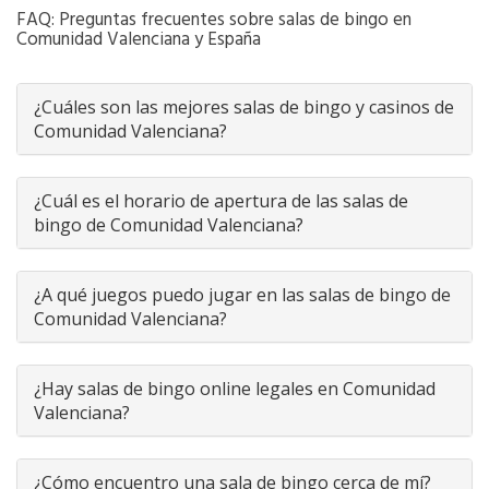
FAQ: Preguntas frecuentes sobre salas de bingo en
Comunidad Valenciana y España
¿Cuáles son las mejores salas de bingo y casinos de
Comunidad Valenciana?
¿Cuál es el horario de apertura de las salas de
bingo de Comunidad Valenciana?
¿A qué juegos puedo jugar en las salas de bingo de
Comunidad Valenciana?
¿Hay salas de bingo online legales en Comunidad
Valenciana?
¿Cómo encuentro una sala de bingo cerca de mí?