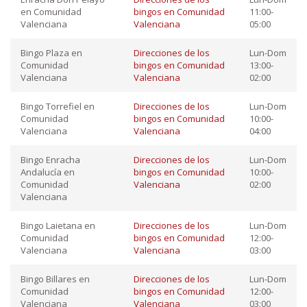
en Comunidad
bingos en Comunidad
11:00-
Valenciana
Valenciana
05:00
Bingo Plaza en
Direcciones de los
Lun-Dom
Comunidad
bingos en Comunidad
13:00-
Valenciana
Valenciana
02:00
Bingo Torrefiel en
Direcciones de los
Lun-Dom
Comunidad
bingos en Comunidad
10:00-
Valenciana
Valenciana
04:00
Bingo Enracha
Direcciones de los
Lun-Dom
Andalucía en
bingos en Comunidad
10:00-
Comunidad
Valenciana
02:00
Valenciana
Bingo Laietana en
Direcciones de los
Lun-Dom
Comunidad
bingos en Comunidad
12:00-
Valenciana
Valenciana
03:00
Bingo Billares en
Direcciones de los
Lun-Dom
Comunidad
bingos en Comunidad
12:00-
Valenciana
Valenciana
03:00