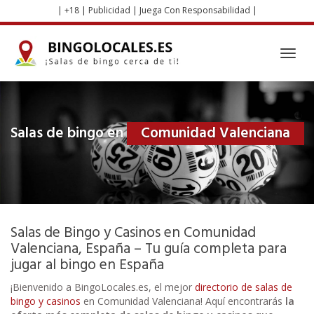
Skip
| +18 | Publicidad | Juega Con Responsabilidad |
to
main
content
Toggl
navig
Salas de bingo en
Comunidad Valenciana
Salas de Bingo y Casinos en Comunidad
Valenciana, España – Tu guía completa para
jugar al bingo en España
¡Bienvenido a BingoLocales.es, el mejor
directorio de salas de
bingo y casinos
en Comunidad Valenciana! Aquí encontrarás
la