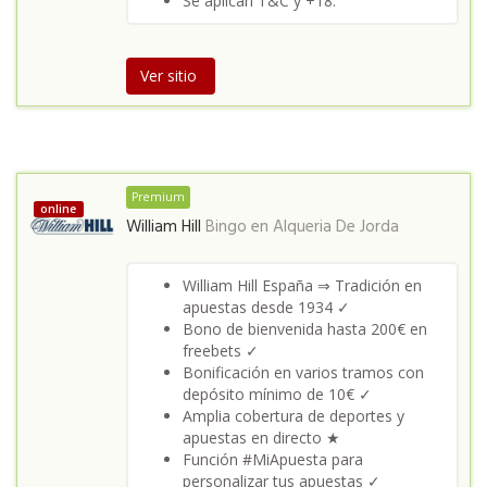
Se aplican T&C y +18.
Ver sitio
Premium
online
William Hill
Bingo en
Alqueria De Jorda
William Hill España ⇒ Tradición en
apuestas desde 1934 ✓
Bono de bienvenida hasta 200€ en
freebets ✓
Bonificación en varios tramos con
depósito mínimo de 10€ ✓
Amplia cobertura de deportes y
apuestas en directo ★
Función #MiApuesta para
personalizar tus apuestas ✓