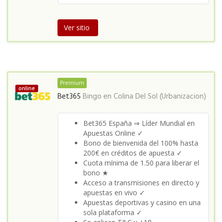
Ver sitio
Premium
online
Bet365
Bingo en
Colina Del Sol (Urbanizacion)
Bet365 España ⇒ Líder Mundial en
Apuestas Online ✓
Bono de bienvenida del 100% hasta
200€ en créditos de apuesta ✓
Cuota mínima de 1.50 para liberar el
bono ★
Acceso a transmisiones en directo y
apuestas en vivo ✓
Apuestas deportivas y casino en una
sola plataforma ✓