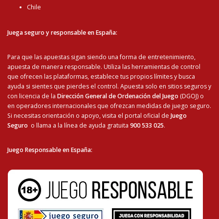
Chile
Juega seguro y responsable en España:
Para que las apuestas sigan siendo una forma de entretenimiento,
apuesta de manera responsable. Utiliza las herramientas de control
que ofrecen las plataformas, establece tus propios límites y busca
ayuda si sientes que pierdes el control. Apuesta solo en sitios seguros y
con licencia de la
Dirección General de Ordenación del Juego
(DGOJ) o
en operadores internacionales que ofrezcan medidas de juego seguro.
Si necesitas orientación o apoyo, visita el portal oficial de
Juego
Seguro
o llama a la línea de ayuda gratuita
900 533 025
.
Juego Responsable en España
: