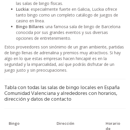
las salas de bingo físicas.
Luckia
: especialmente fuerte en Galicia, Luckia ofrece
tanto bingo como un completo catálogo de juegos de
casino en línea.
Bingo Billares
: una famosa sala de bingo de Barcelona
conocida por sus grandes eventos y sus diversas
opciones de entretenimiento.
Estos proveedores son sinónimo de un gran ambiente, partidas
de bingo llenas de adrenalina y premios muy atractivos. Si hay
algo en lo que estas empresas hacen hincapié es en la
seguridad y la imparcialidad, así que podrás disfrutar de un
juego justo y sin preocupaciones.
Tabla con todas las salas de bingo locales en España
Comunidad Valenciana y alrededores con horarios,
dirección y datos de contacto
Bingo
Dirección
Horario
de