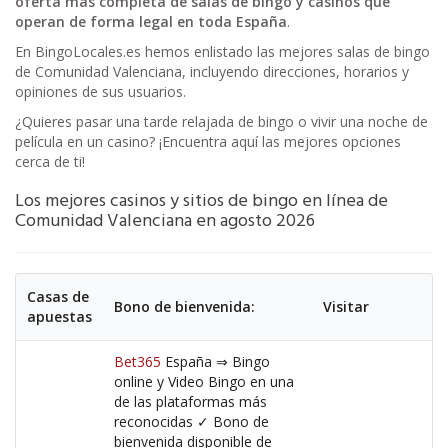
oferta más completa de salas de bingo y casinos que
operan de forma legal en toda España
.
En BingoLocales.es hemos enlistado las mejores salas de bingo
de Comunidad Valenciana, incluyendo direcciones, horarios y
opiniones de sus usuarios.
¿Quieres pasar una tarde relajada de bingo o vivir una noche de
película en un casino? ¡Encuentra aquí las mejores opciones
cerca de ti!
Los mejores casinos y sitios de bingo en línea de
Comunidad Valenciana en agosto 2026
Casas de
Bono de bienvenida:
Visitar
apuestas
Bet365
España ⇒ Bingo
online y Video Bingo en una
de las plataformas más
reconocidas ✓ Bono de
bienvenida disponible de