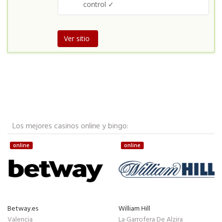
control ✓
Ver sitio
Los mejores casinos online y bingo:
online
online
Betway.es
William Hill
Valencia
La Garrofera De Alzira